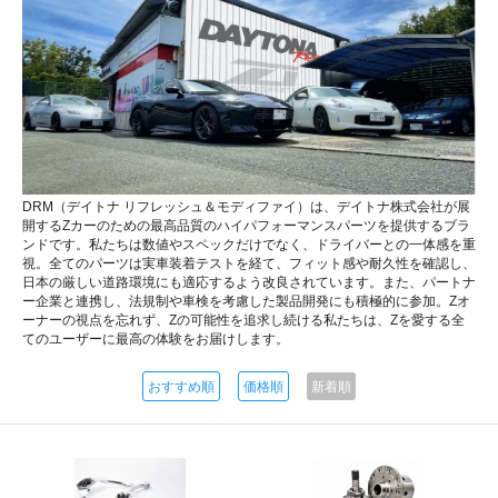
DRM（デイトナ リフレッシュ＆モディファイ）は、デイトナ株式会社が展
開するZカーのための最高品質のハイパフォーマンスパーツを提供するブラ
ンドです。私たちは数値やスペックだけでなく、ドライバーとの一体感を重
視。全てのパーツは実車装着テストを経て、フィット感や耐久性を確認し、
日本の厳しい道路環境にも適応するよう改良されています。また、パートナ
ー企業と連携し、法規制や車検を考慮した製品開発にも積極的に参加。Zオ
ーナーの視点を忘れず、Zの可能性を追求し続ける私たちは、Zを愛する全
てのユーザーに最高の体験をお届けします。
おすすめ順
価格順
新着順