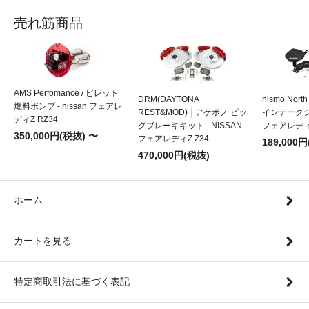
売れ筋商品
AMS Perfomance / ビレット
DRM(DAYTONA
nismo Nort
燃料ポンプ - nissan フェアレ
REST&MOD) │アケボノ ビッ
インテークシス
ディZ RZ34
グブレーキキット - NISSAN
フェアレディZ
350,000円(税抜) 〜
フェアレディZ Z34
189,000
470,000円(税抜)
ホーム
カートを見る
特定商取引法に基づく表記