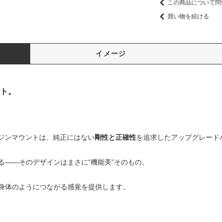
この商品について問
買い物を続ける
イメージ
ント。
ンエンジンマウントは、純正にはない
剛性と正確性
を追求したアップグレード
る——そのデザインはまさに“機能美”そのもの。
身体のようにつながる感覚を提供します。