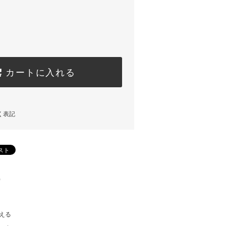
カートに入れる
く表記
)
える