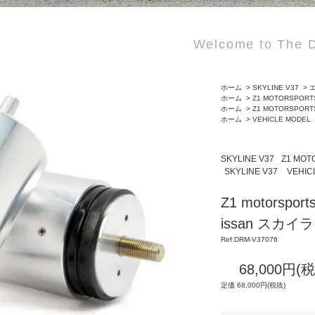
Welcome to The D
ホーム
>
SKYLINE V37
>
エ
ホーム
>
Z1 MOTORSPORT
ホーム
>
Z1 MOTORSPORT
ホーム
>
VEHICLE MODEL
SKYLINE V37
Z1 MOT
SKYLINE V37
VEHIC
Z1 motors
issan スカイラ
Ref:DRM-V37076
68,000円(
定価 68,000円(税抜)