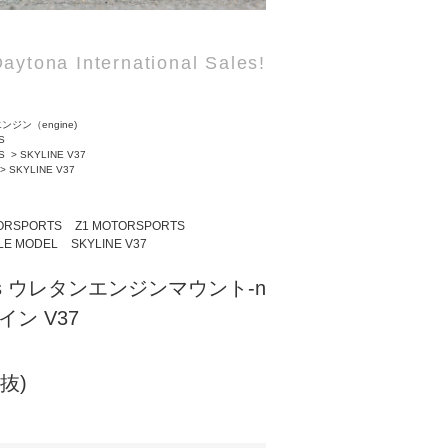
aytona International Sales!
ンジン（engine)
S
S
>
SKYLINE V37
>
SKYLINE V37
ORSPORTS
Z1 MOTORSPORTS
LE MODEL
SKYLINE V37
ports ウレタンエンジンマウント-n
イン V37
税抜)