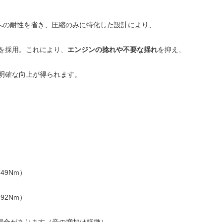
”への耐性を省き、圧縮のみに特化した設計により、
を採用。これにより、
エンジンの捻れや不要な揺れ
を抑え、
明確な向上が得られます。
約49Nm）
約92Nm）
場合があります（音の増加は軽微）