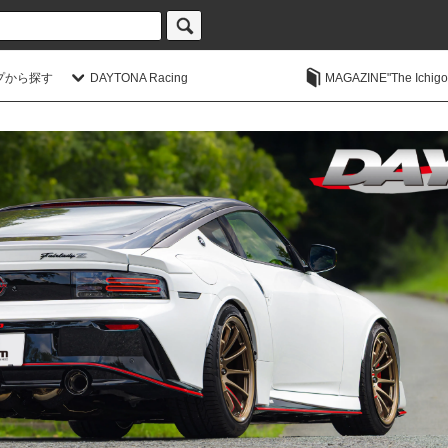
プから探す
DAYTONA Racing
MAGAZINE"The Ichigoic