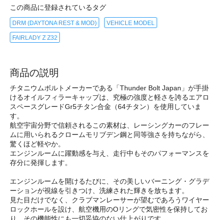
この商品に登録されているタグ
DRM (DAYTONA REST & MOD)
VEHICLE MODEL
FAIRLADY Z Z32
商品の説明
チタニウムボルトメーカーである「Thunder Bolt Japan」が手掛
けるオイルフィラーキャップは、究極の強度と軽さを誇るエアロ
スペースグレードGr5チタン合金（64チタン）を使用していま
す。
航空宇宙分野で信頼されるこの素材は、レーシングカーのフレー
ムに用いられるクロームモリブデン鋼と同等強さを持ちながら、
驚くほど軽やか。
エンジンルームに躍動感を与え、走行中もそのパフォーマンスを
存分に発揮します。
エンジンルームを開けるたびに、その美しいバーニング・グラデ
ーションが視線を引きつけ、洗練された輝きを放ちます。
見た目だけでなく、クラブマンレーサーが望むであろうワイヤー
ロックホールを設け、航空機用のOリングで気密性を保持してお
り、その機能性にも一切妥協のない仕上がりです。