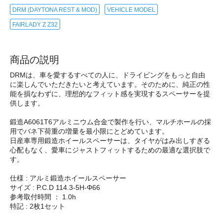
DRM (DAYTONA REST & MOD)
VEHICLE MODEL
FAIRLADY Z Z32
商品の説明
DRMは、車を愛するすべての人に、ドライビングをもっと自由
に楽しんでいただきたいと考えています。そのために、純正の性
能を損なわずに、理想的なフィット感を実現するスペーサーを提
供します。
鍛造A6061T6アルミニウム合金で製作を行い、マルチホールの採
用でバネ下荷重の増量を最小限にとどめています。
日産車専用鍛造ホイールスペーサーは、タイヤがはみ出しすぎる
心配もなく、愛車にジャストフィットするための最適な選択肢で
す。
仕様 : アルミ鍛造ホイールスペーサー
サイズ : P.C.D 114.3-5H-Φ66
参考取付時間 ： 1.0h
特記 : 2枚1セット