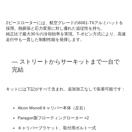
2ピースローターには、航空グレードの6061-T6アルミハットを
採用。熱膨張と応力変形に対し優れた追従性を持ち、
純正比で最大30％の冷却効率を実現。T-ボビン方式により、高速
走行中も一貫した制動性能を発揮します。
— ストリートからサーキットまで一台で
完結
キットには下記がすべて含まれ、追加加工なしで装着可能です：
Alcon Mono6キャリパー本体（左右）
Paragon製フローティングローター ×2
キャリパーブラケット、取付用ボルト一式