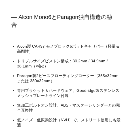
— Alcon Mono6とParagon独自構造の融
合
Alcon製 CAR97 モノブロック6ポットキャリパー（軽量＆
高剛性）
トリプルサイズピストン構成：30.2mm / 34.9mm /
38.1mm（×各2）
Paragon製2ピースフローティングローター（355×32mm
または 380×32mm）
専用ブラケット＆ハードウェア、Goodridge製ステンレス
メッシュブレーキライン付属
無加工ボルトオン設計。ABS・マスターシリンダーとの完
全互換性
低ノイズ・低振動設計（NVH）で、ストリート使用にも最
適