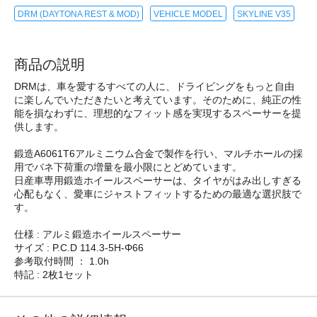
DRM (DAYTONA REST & MOD)
VEHICLE MODEL
SKYLINE V35
商品の説明
DRMは、車を愛するすべての人に、ドライビングをもっと自由
に楽しんでいただきたいと考えています。そのために、純正の性
能を損なわずに、理想的なフィット感を実現するスペーサーを提
供します。
鍛造A6061T6アルミニウム合金で製作を行い、マルチホールの採
用でバネ下荷重の増量を最小限にとどめています。
日産車専用鍛造ホイールスペーサーは、タイヤがはみ出しすぎる
心配もなく、愛車にジャストフィットするための最適な選択肢で
す。
仕様 : アルミ鍛造ホイールスペーサー
サイズ : P.C.D 114.3-5H-Φ66
参考取付時間 ： 1.0h
特記 : 2枚1セット