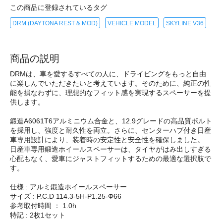
この商品に登録されているタグ
DRM (DAYTONA REST & MOD)
VEHICLE MODEL
SKYLINE V36
商品の説明
DRMは、車を愛するすべての人に、ドライビングをもっと自由
に楽しんでいただきたいと考えています。そのために、純正の性
能を損なわずに、理想的なフィット感を実現するスペーサーを提
供します。
鍛造A6061T6アルミニウム合金と、12.9グレードの高品質ボルト
を採用し、強度と耐久性を両立。さらに、センターハブ付き日産
車専用設計により、装着時の安定性と安全性を確保しました。
日産車専用鍛造ホイールスペーサーは、タイヤがはみ出しすぎる
心配もなく、愛車にジャストフィットするための最適な選択肢で
す。
仕様 : アルミ鍛造ホイールスペーサー
サイズ : P.C.D 114.3-5H-P1.25-Φ66
参考取付時間 ： 1.0h
特記 : 2枚1セット