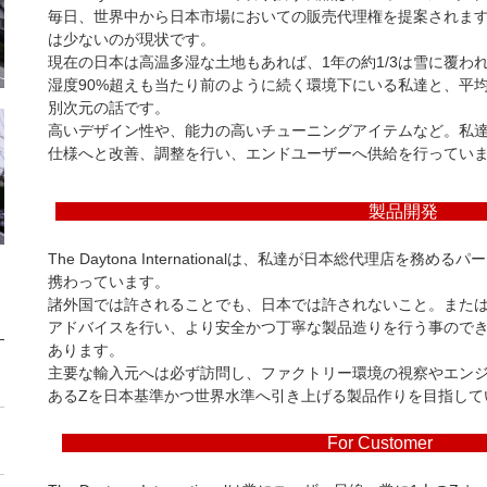
毎日、世界中から日本市場においての販売代理権を提案されま
は少ないのが現状です。
現在の日本は高温多湿な土地もあれば、1年の約1/3は雪に覆わ
湿度90%超えも当たり前のように続く環境下にいる私達と、平
別次元の話です。
高いデザイン性や、能力の高いチューニングアイテムなど。私
仕様へと改善、調整を行い、エンドユーザーへ供給を行ってい
製品
The Daytona Internationalは、私達が日本総代理店
携わっています。
諸外国では許されることでも、日本では許されないこと。また
アドバイスを行い、より安全かつ丁寧な製品造りを行う事ので
あります。
主要な輸入元へは必ず訪問し、ファクトリー環境の視察やエン
あるZを日本基準かつ世界水準へ引き上げる製品作りを目指して
For Cus