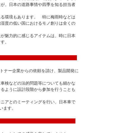
すが、日本の道路事情や四季を知る担当者
れる環境もあります。 特に梅雨時などは
均湿度の低い国におけるモノ創りは全くの
達が魅力的に感じるアイテムは、時に日本
ます。
開発
を務めるパートナー企業からの依頼を請け、製品開発に
は車検などの法的問題等についても細かな
きるように設計段階から参加を行うことも
ジニアとのミーティングを行い、日本車で
います。
tomer