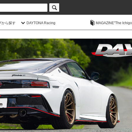
プから探す
DAYTONA Racing
MAGAZINE"The Ichigoic