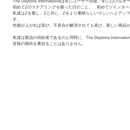
The Daytona Internationalは常にユーザー目線。常に
初めてZのステアリングを握った日のこと。 初めてツインタ
私達はZを愛し、Zと共に、Zをより素晴らしいマシンへとアッ
す。
性能が上がれば喜び。不具合が解消されても喜び。新しい商品
私達は製品の供給者であるのと同時に、The Daytona Intern
皆様の期待を裏切ることはありません。