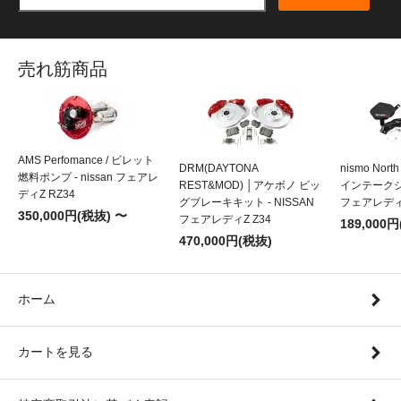
売れ筋商品
AMS Perfomance / ビレット
DRM(DAYTONA
nismo Nort
燃料ポンプ - nissan フェアレ
REST&MOD) │アケボノ ビッ
インテークシス
ディZ RZ34
グブレーキキット - NISSAN
フェアレディZ
350,000円(税抜) 〜
フェアレディZ Z34
189,000
470,000円(税抜)
ホーム
カートを見る