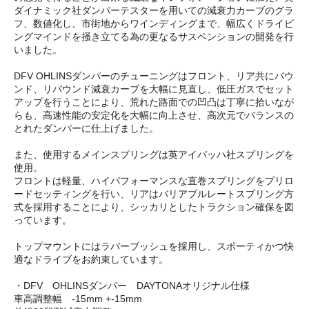
ダイナミック社ダンパーテスターを用いての減衰力カーブのグラ
フ、数値化し、市街地からワインディングまで、幅広くドライビ
ングマインドを掻き立てる為の更なるサスペンションの開発を行
いました。
DFV OHLINSダンパーのチューニングはフロント、リア共にバウ
ンド、リバウンド減衰カーブを大幅に見直し、低圧ガスでセット
アップを行うことにより、荒れた路面での凹凸は丁寧に拾いなが
らも、高速性能の安定化を大幅に向上させ、高次元でバランスの
とれたダンパーに仕上げました。
また、使用するメインスプリングは英アイバッハ社スプリングを
使用。
フロントは軽量、ハイパフォーマンスな直巻スプリングをプリロ
ードセッティングを行い、リアはバリアブルレートスプリング方
式を採用することにより、シッカリとしたトラクション確保を図
っています。
トップマウントにはラバーブッシュを採用し、スポーティかつ快
適なドライブをお約束しています。
・DFV OHLINSダンパー DAYTONAオリジナル仕様
車高調整幅 -15mm +-15mm