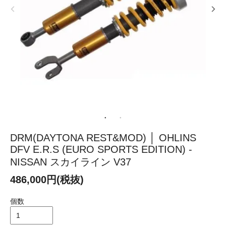
DRM(DAYTONA REST&MOD) │ OHLINS
DFV E.R.S (EURO SPORTS EDITION) -
NISSAN スカイライン V37
486,000円(税抜)
個数