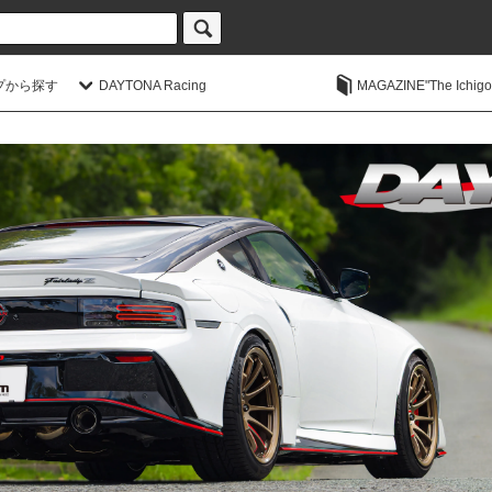
プから探す
DAYTONA Racing
MAGAZINE"The Ichigoic