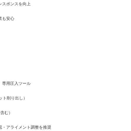
レスポンスを向上
業も安心
、専用圧入ツール
レット削り出し）
着含む）
認・アライメント調整を推奨