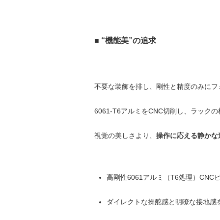
■ “機能美”の追求
不要な装飾を排し、剛性と精度のみにフ
6061-T6アルミをCNC切削し、ラッ
視覚の美しさより、
操作に応える静かな
高剛性6061アルミ（T6処理）CNC
ダイレクトな操舵感と明瞭な接地感