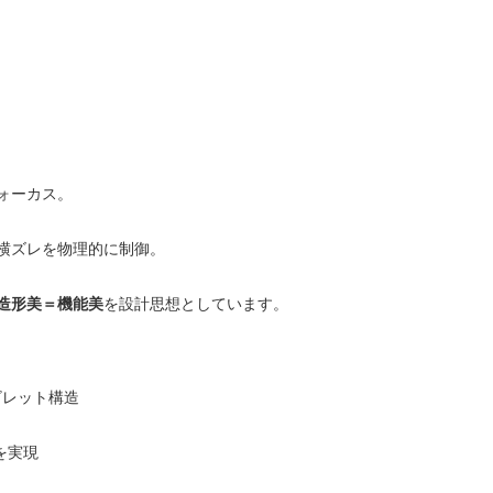
ォーカス。
クの横ズレを物理的に制御。
造形美＝機能美
を設計思想としています。
ビレット構造
を実現