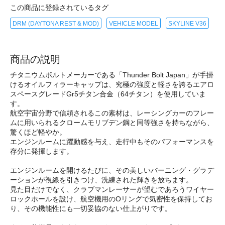
この商品に登録されているタグ
DRM (DAYTONA REST & MOD)
VEHICLE MODEL
SKYLINE V36
商品の説明
チタニウムボルトメーカーである「Thunder Bolt Japan」が手掛
けるオイルフィラーキャップは、究極の強度と軽さを誇るエアロ
スペースグレードGr5チタン合金（64チタン）を使用していま
す。
航空宇宙分野で信頼されるこの素材は、レーシングカーのフレー
ムに用いられるクロームモリブデン鋼と同等強さを持ちながら、
驚くほど軽やか。
エンジンルームに躍動感を与え、走行中もそのパフォーマンスを
存分に発揮します。
エンジンルームを開けるたびに、その美しいバーニング・グラデ
ーションが視線を引きつけ、洗練された輝きを放ちます。
見た目だけでなく、クラブマンレーサーが望むであろうワイヤー
ロックホールを設け、航空機用のOリングで気密性を保持してお
り、その機能性にも一切妥協のない仕上がりです。