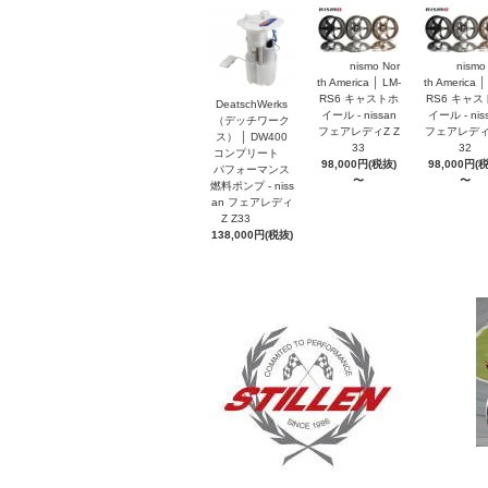
nismo Nor
nismo
th America │ LM-
th America │
RS6 キャストホ
RS6 キャス
DeatschWerks
イール - nissan
イール - nis
（デッチワーク
フェアレディZ Z
フェアレディZ
ス） │ DW400
33
32
コンプリート
98,000円(税抜)
98,000円(
パフォーマンス
〜
〜
燃料ポンプ - niss
an フェアレディ
Z Z33
138,000円(税抜)