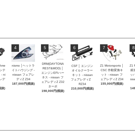
4
5
6
7
8
DRM(DAYTONA
 Ame
nismo │ヘットラ
Z1 Motorsports │
Z1 
CSF │ エンジン
REST&MOD) │
インテ
イトハウジング -
CSC 作動変換キ
鍛
オイルクーラー
エンジンEFIハー
 ni
nissan フェアレ
ット - nissan フ
ッパ
キット - nissan
ネス - nissan フ
アレデ
ディZ Z34
ェアレディZ Z34
ss
フェアレディZ
ェアレディZ Z32
4
187,000円(税抜)
155,000円(税抜)
RZ34
ターボ
税抜)
14
210,000円(税抜)
198,000円(税抜)