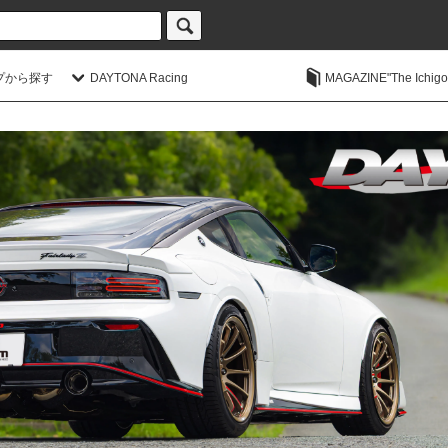
プから探す
DAYTONA Racing
MAGAZINE"The Ichigoic