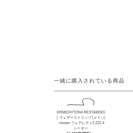
一緒に購入されている商品
DRM(DAYTONA REST&MOD)
│ ウェザーストリップ (メイン)
- nissan フェアレディZ Z32 4
シーター