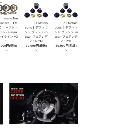
nismo Nor
America │ LM-
Z1 Motors
Z1 Motors
S6 キャストホ
ports │ デフマウ
ports │ デフマウ
ル - nissan
ント ブッシュ- ni
ント ブッシュ- ni
イライン V3
ssan フェアレデ
ssan フェアレデ
5
ィZ RZ34
ィZ Z34
,000円(税抜)
30,000円(税抜)
30,000円(税抜)
〜
〜
〜