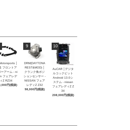
9
10
Motorsports │
DRM(DAYTONA
造 フロントア
REST&MOD) │
AuCAR │デジタ
ーアーム - ni
クランク角ポジ
ルコックピット
an フェアレデ
ションセンサー -
Android 13.0シ
ィZ RZ34
NISSAN フェア
ステム - nissan
8,000円(税抜)
レディZ Z32
フェアレディZ Z
98,000円(税抜)
34
208,000円(税抜)