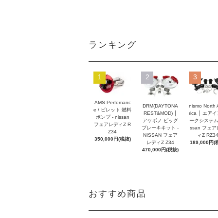
ランキング
1
2
3
AMS Perfomanc
DRM(DAYTONA
nismo North
e / ビレット 燃料
REST&MOD) │
rica │ エア
ポンプ - nissan
アケボノ ビッグ
ークシステム -
フェアレディZ R
ブレーキキット -
ssan フェ
Z34
NISSAN フェア
ィZ RZ3
350,000円(税抜)
レディZ Z34
189,000円(
470,000円(税抜)
おすすめ商品