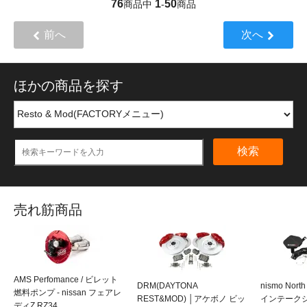
76
1
50
商品中
-
商品
前へ
次へ
ほかの商品を探す
検索
売れ筋商品
AMS Perfomance / ビレット
DRM(DAYTONA
nismo Nort
燃料ポンプ - nissan フェアレ
REST&MOD) │アケボノ ビッ
インテークシス
ディZ RZ34