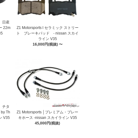
 │ 日産
Z1 Motorsports l セラミック ストリー
 22m
ト ブレーキパッド - nissan スカイ
35
ライン V35
16,000円(税抜) 〜
 │ チタ
Z1 Motorsports │プレミアム・ブレー
y Th
キホース -nissan スカイライン V35
ン V35
45,000円(税抜)