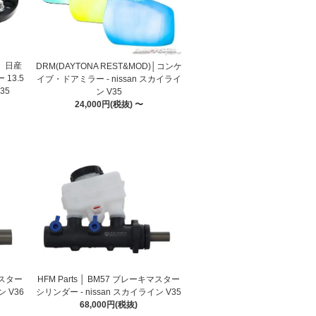
 │ 日産
DRM(DAYTONA REST&MOD)│コンケ
13.5
イブ・ドアミラー - nissan スカイライ
35
ン V35
24,000円(税抜) 〜
マスター
HFM Parts │ BM57 ブレーキマスター
ン V36
シリンダー - nissan スカイライン V35
68,000円(税抜)