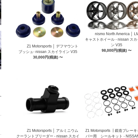
nismo North America │ 
キャストホイール - nissan ス
ン V35
Z1 Motorsports │ デフマウント
98,000円(税抜) 〜
ブッシュ- nissan スカイライン V35
30,000円(税抜) 〜
Z1 Motorsports │ アルミニウム
Z1 Motorsports ┃鍛造ブレ
クーラントブリーダー - nissan スカイ
パー用 シールキット - NISSA