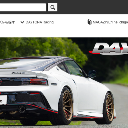
プから探す
DAYTONA Racing
MAGAZINE"The Ichigoic