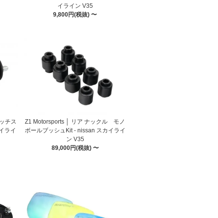
イライン V35
9,800円(税抜) 〜
クラッチス
Z1 Motorsports │ リア ナックル モノ
カイライ
ボールブッシュKit - nissan スカイライ
ン V35
89,000円(税抜) 〜