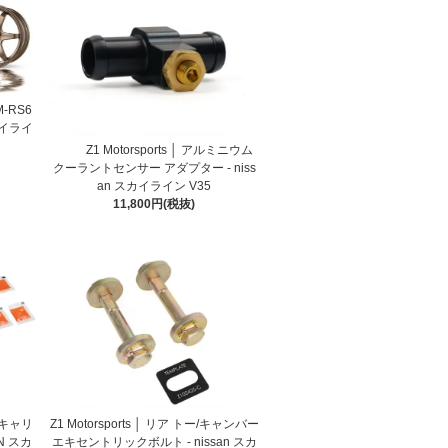
LM-RS6
カイライ
Z1 Motorsports │ アルミニウム
クーラントセンサー アダプター - niss
an スカイライン V35
11,800円(税抜)
ーキキャリ
Z1 Motorsports │ リア トー/キャンバー
N スカ
エキセントリックボルト - nissan スカ