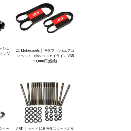
ブッシュ
Z1 Motorsports │ 強化ファン&エアコ
イン V
ン ベルト - nissan スカイライン V35
13,800円(税抜)
ム クイッ
ARP │ ヘッド L19 強化スタッドボル