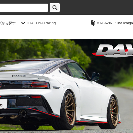
プから探す
DAYTONA Racing
MAGAZINE"The Ichigoic