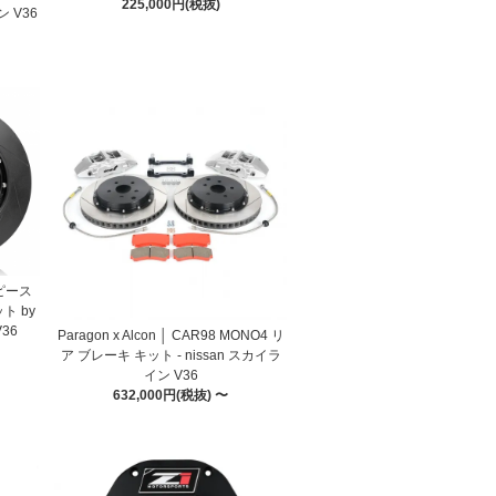
225,000円(税抜)
ン V36
2ピース
ト by
V36
Paragon x Alcon │ CAR98 MONO4 リ
ア ブレーキ キット - nissan スカイラ
イン V36
632,000円(税抜) 〜