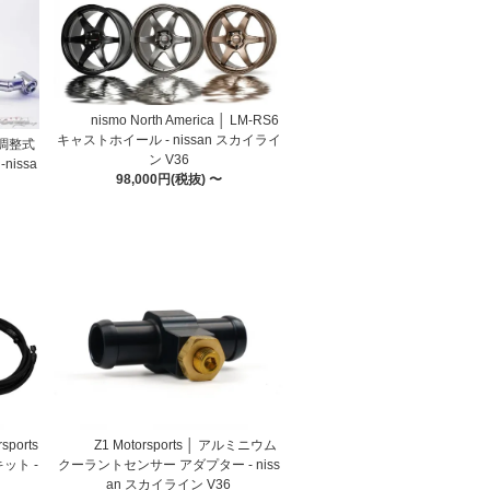
nismo North America │ LM-RS6
キャストホイール - nissan スカイライ
 調整式
ン V36
issa
98,000円(税抜) 〜
ports
Z1 Motorsports │ アルミニウム
ット -
クーラントセンサー アダプター - niss
an スカイライン V36