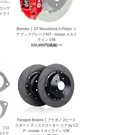
)│コンケ
カイライ
Brembo │ GT Monoblock 4-Piston リ
ア アップグレードKIT - nissan スカイ
ライン V36
330,000円(税抜) 〜
Paragon Brakes │ アケボノ 2ピース
スポーツ ディスクローター リア by CZ
 │ フロ
P - nissan スカイライン V36
ガスケ