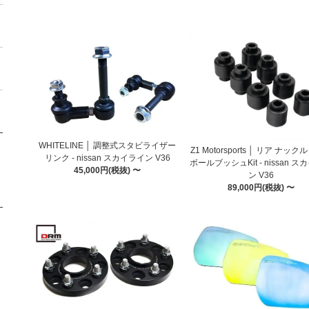
WHITELINE │ 調整式スタビライザー
Z1 Motorsports │ リア ナッ
リンク - nissan スカイライン V36
ボールブッシュKit - nissan 
45,000円(税抜) 〜
ン V36
89,000円(税抜) 〜