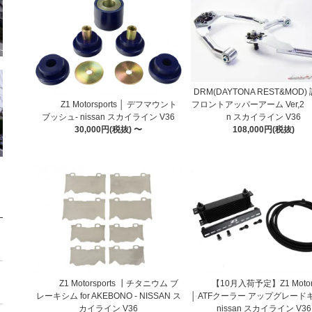
DRM(DAYTONA REST&MOD)
Z1 Motorsports │ デフマウント
フロントアッパーアーム Ver,2 -n
ブッシュ- nissan スカイライン V36
n スカイライン V36
30,000円(税抜) 〜
108,000円(税抜)
Z1 Motorsports ┃チタニウム ブ
【10月入荷予定】Z1 Motors
レーキシム for AKEBONO - NISSAN ス
│ ATFクーラー アップグレードキ
カイライン V36
nissan スカイライン V36