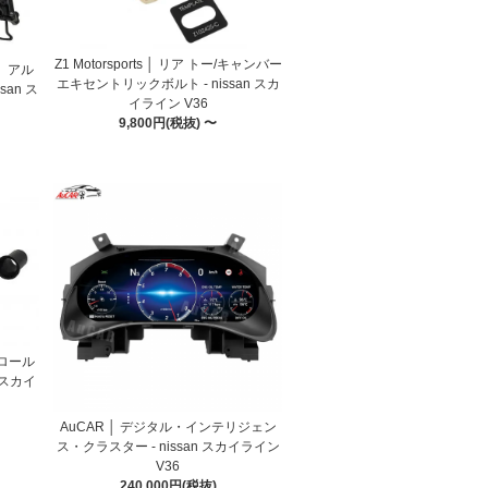
Z1 Motorsports │ リア トー/キャンバー
 │ アル
エキセントリックボルト - nissan スカ
san ス
イライン V36
9,800円(税抜) 〜
トロール
 スカイ
AuCAR │ デジタル・インテリジェン
ス・クラスター - nissan スカイライン
V36
240,000円(税抜)