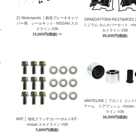
Z1 Motorsports ┃鍛造ブレーキキャリ
DRM(DAYTONA REST&MOD)
パー用 シールキット - NISSAN スカ
ミニウム カムカバーセット - nis
イライン V36
カイライン V36
15,000円(税抜) 〜
95,000円(税抜)
WHITELINE │ フロント コン
アーム リアブッシュ - nissan
ライン V36
36,000円(税抜)
ARP │ 強化クラッチカバーボルトKIT -
nissan スカイライン V36
5,800円(税抜)