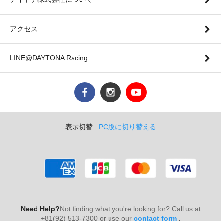
アクセス
LINE@DAYTONA Racing
表示切替 :
PC版に切り替える
Need Help?
Not finding what you're looking for? Call us at
+81(92) 513-7300 or use our
contact form
.