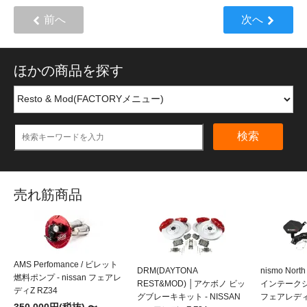
前へ
次へ
ほかの商品を探す
検索
売れ筋商品
AMS Perfomance / ビレット
DRM(DAYTONA
nismo Nort
燃料ポンプ - nissan フェアレ
REST&MOD) │アケボノ ビッ
インテークシス
ディZ RZ34
グブレーキキット - NISSAN
フェアレディZ
350,000円(税抜) 〜