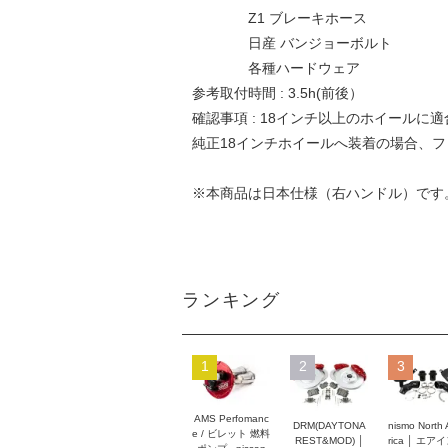
Z1 ブレーキホース
日産 バンジョーボルト
各種ハードウェア
参考取付時間 : 3.5h(前後）
確認事項 : 18インチ以上のホイールに
純正18インチホイールへ装着の場合、フ
※本商品は日本仕様（右ハンドル）です
ランキング
1
2
3
AMS Perfomanc
DRM(DAYTONA
nismo North
e / ビレット 燃料
REST&MOD) │
rica │ エア