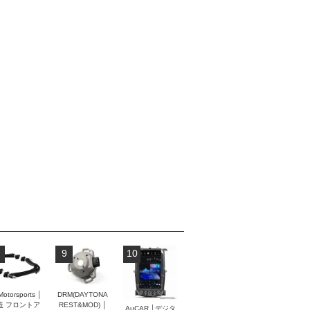
9
10
Motorsports │
DRM(DAYTONA
造 フロントア
REST&MOD) │
AuCAR │デジタ