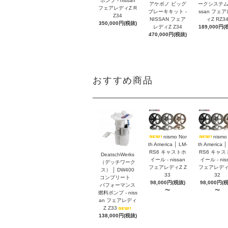
ポンプ - nissan
アケボノ ビッグ
ークシステム -
フェアレディZ R
ブレーキキット -
ssan フェ
Z34
NISSAN フェア
ィZ RZ3
350,000円(税抜)
レディZ Z34
189,000円(
470,000円(税抜)
おすすめ商品
nismo Nor
nismo
th America │ LM-
th America │
RS6 キャストホ
RS6 キャス
DeatschWerks
イール - nissan
イール - nis
（デッチワーク
フェアレディZ Z
フェアレディZ
ス） │ DW400
33
32
コンプリート
98,000円(税抜)
98,000円(
パフォーマンス
〜
〜
燃料ポンプ - niss
an フェアレディ
Z Z33
138,000円(税抜)