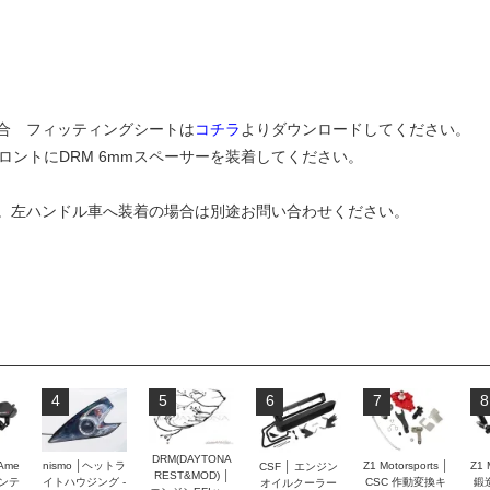
適合 フィッティングシートは
コチラ
よりダウンロードしてください。
ロントにDRM 6mmスペーサーを装着してください。
。左ハンドル車へ装着の場合は別途お問い合わせください。
4
5
6
7
8
DRM(DAYTONA
 Ame
nismo │ヘットラ
Z1 Motorsports │
Z1 
CSF │ エンジン
REST&MOD) │
インテ
イトハウジング -
CSC 作動変換キ
鍛
オイルクーラー