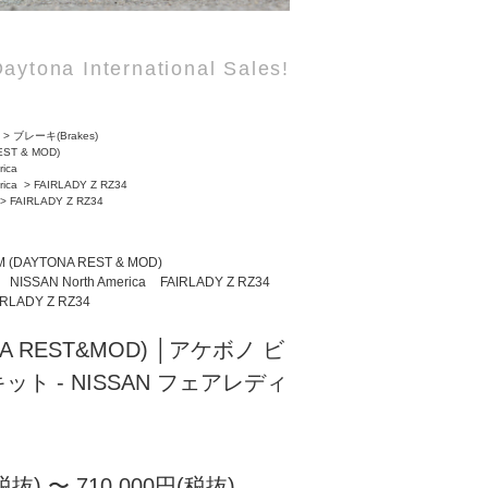
aytona International Sales!
>
ブレーキ(Brakes)
EST & MOD)
rica
rica
>
FAIRLADY Z RZ34
>
FAIRLADY Z RZ34
 (DAYTONA REST & MOD)
NISSAN North America
FAIRLADY Z RZ34
IRLADY Z RZ34
NA REST&MOD) │アケボノ ビ
ト - NISSAN フェアレディ
税抜) 〜 710,000円(税抜)