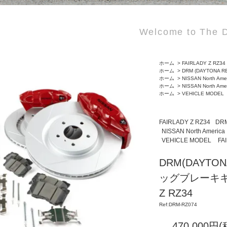
Welcome to The D
ホーム
>
FAIRLADY Z RZ34
ホーム
>
DRM (DAYTONA R
ホーム
>
NISSAN North Ame
ホーム
>
NISSAN North Ame
ホーム
>
VEHICLE MODEL
FAIRLADY Z RZ34
DRM
NISSAN North America
VEHICLE MODEL
FA
DRM(DAYTO
ッグブレーキキッ
Z RZ34
Ref:DRM-RZ074
470,000円(