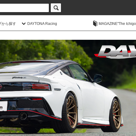
プから探す
DAYTONA Racing
MAGAZINE"The Ichigoic