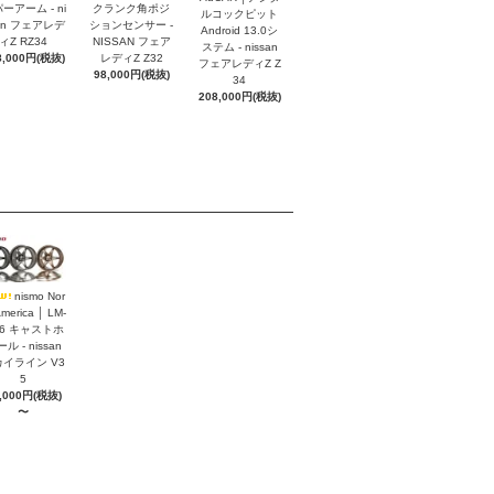
ーアーム - ni
クランク角ポジ
ルコックピット
an フェアレデ
ションセンサー -
Android 13.0シ
ィZ RZ34
NISSAN フェア
ステム - nissan
8,000円(税抜)
レディZ Z32
フェアレディZ Z
98,000円(税抜)
34
208,000円(税抜)
nismo Nor
America │ LM-
S6 キャストホ
ル - nissan
イライン V3
5
,000円(税抜)
〜