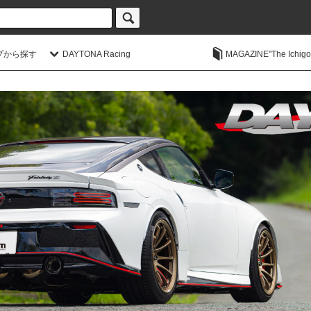
プから探す
DAYTONA Racing
MAGAZINE"The Ichigoic