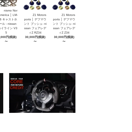
nismo Nor
America │ LM-
Z1 Motors
Z1 Motors
S6 キャストホ
ports │ デフマウ
ports │ デフマウ
ル - nissan
ント ブッシュ- ni
ント ブッシュ- ni
イライン V3
ssan フェアレデ
ssan フェアレデ
5
ィZ RZ34
ィZ Z34
,000円(税抜)
30,000円(税抜)
30,000円(税抜)
〜
〜
〜