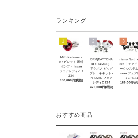
ランキング
1
2
3
AMS Perfomanc
DRM(DAYTONA
nismo North
e / ビレット 燃料
REST&MOD) │
rica │ エア
ポンプ - nissan
アケボノ ビッグ
ークシステム -
フェアレディZ R
ブレーキキット -
ssan フェ
Z34
NISSAN フェア
ィZ RZ3
350,000円(税抜)
レディZ Z34
189,000円(
470,000円(税抜)
おすすめ商品