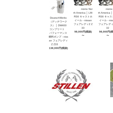
nismo Nor
nismo
th America │ LM-
th America │
RS6 キャストホ
RS6 キャス
DeatschWerks
イール - nissan
イール - nis
（デッチワーク
フェアレディZ Z
フェアレディZ
ス） │ DW400
33
32
コンプリート
98,000円(税抜)
98,000円(
パフォーマンス
〜
〜
燃料ポンプ - niss
an フェアレディ
Z Z33
138,000円(税抜)