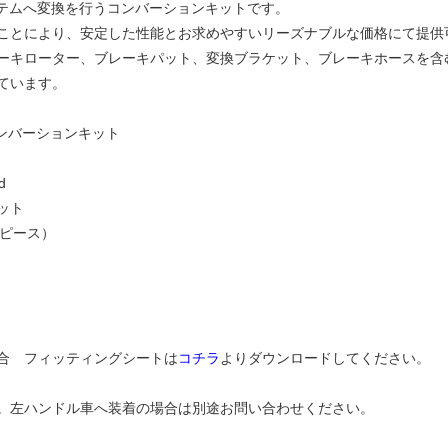
システムへ変換を行うコンバーションキットです。
ことにより、安定した性能とお求めやすいリーズナブルな価格にて提供
ーキローター、ブレーキパット、変換ブラケット、ブレーキホースを含
ています。
コンバーションキット
d
ット
ピース）
適合 フィッティングシートは
コチラ
よりダウンロードしてください。
。左ハンドル車へ装着の場合は別途お問い合わせください。