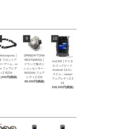
9
10
Motorsports │
DRM(DAYTONA
造 フロントア
REST&MOD) │
AuCAR │デジタ
ーアーム - ni
クランク角ポジ
ルコックピット
an フェアレデ
ションセンサー -
Android 13.0シ
ィZ RZ34
NISSAN フェア
ステム - nissan
8,000円(税抜)
レディZ Z32
フェアレディZ Z
98,000円(税抜)
34
208,000円(税抜)