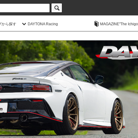
プから探す
DAYTONA Racing
MAGAZINE"The Ichigoic