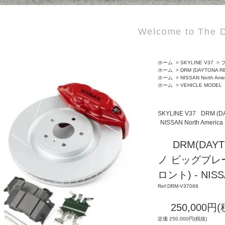
Welcome to The D
ホーム
>
SKYLINE V37
>
ブ
ホーム
>
DRM (DAYTONA R
ホーム
>
NISSAN North Ame
ホーム
>
VEHICLE MODEL
SKYLINE V37
DRM (D
NISSAN North America
DRM(DAY
ノ ビッグブレ
ロント) - NI
Ref:DRM-V37068
250,000円(
定価 250,000円(税抜)