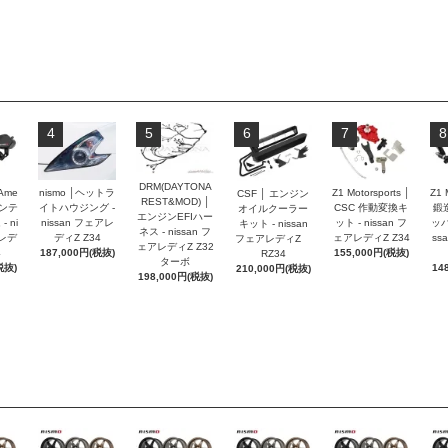
4
5
6
7
8
DRM(DAYTONA
 Ame
nismo │ヘットラ
Z1 Motorsports │
Z1 
CSF │ エンジン
REST&MOD) │
インテ
イトハウジング -
CSC 作動変換キ
鍛
オイルクーラー
エンジンEFIハー
 ni
nissan フェアレ
ット - nissan フ
ッパ
キット - nissan
ネス - nissan フ
アレデ
ディZ Z34
ェアレディZ Z34
ss
フェアレディZ
ェアレディZ Z32
4
187,000円(税抜)
155,000円(税抜)
RZ34
ターボ
税抜)
14
210,000円(税抜)
198,000円(税抜)