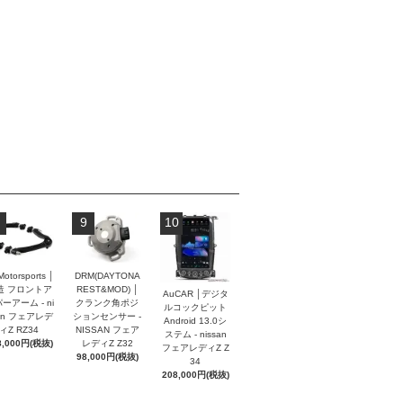
9
10
Motorsports │
DRM(DAYTONA
造 フロントア
REST&MOD) │
AuCAR │デジタ
ーアーム - ni
クランク角ポジ
ルコックピット
an フェアレデ
ションセンサー -
Android 13.0シ
ィZ RZ34
NISSAN フェア
ステム - nissan
8,000円(税抜)
レディZ Z32
フェアレディZ Z
98,000円(税抜)
34
208,000円(税抜)