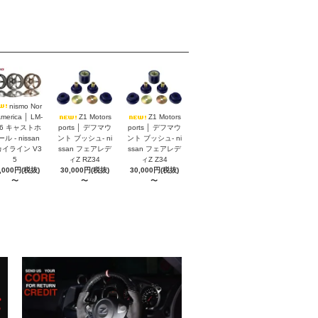
nismo Nor
America │ LM-
Z1 Motors
Z1 Motors
S6 キャストホ
ports │ デフマウ
ports │ デフマウ
ル - nissan
ント ブッシュ- ni
ント ブッシュ- ni
イライン V3
ssan フェアレデ
ssan フェアレデ
5
ィZ RZ34
ィZ Z34
,000円(税抜)
30,000円(税抜)
30,000円(税抜)
〜
〜
〜