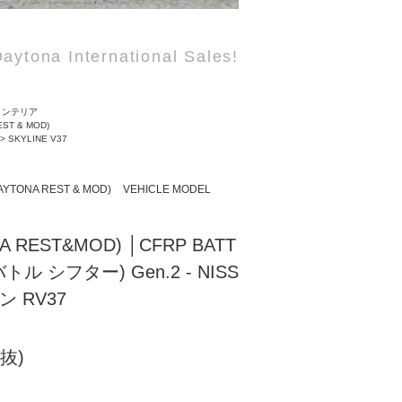
aytona International Sales!
インテリア
EST & MOD)
>
SKYLINE V37
AYTONA REST & MOD)
VEHICLE MODEL
A REST&MOD) │CFRP BATT
バトル シフター) Gen.2 - NISS
 RV37
税抜)