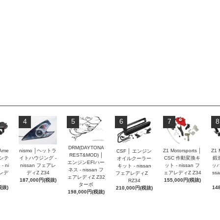
4
5
6
7
8
DRM(DAYTONA
 Ame
nismo │ヘットラ
Z1 Motorsports │
Z1 
CSF │ エンジン
REST&MOD) │
インテ
イトハウジング -
CSC 作動変換キ
鍛
オイルクーラー
エンジンEFIハー
 ni
nissan フェアレ
ット - nissan フ
ッパ
キット - nissan
ネス - nissan フ
アレデ
ディZ Z34
ェアレディZ Z34
ss
フェアレディZ
ェアレディZ Z32
4
187,000円(税抜)
155,000円(税抜)
RZ34
ターボ
税抜)
14
210,000円(税抜)
198,000円(税抜)