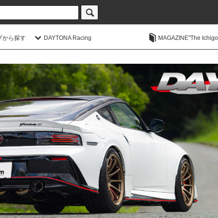
プから探す
DAYTONA Racing
MAGAZINE"The Ichigoic