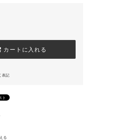
カートに入れる
く表記
)
える