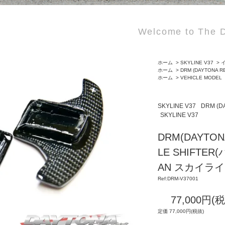
Welcome to The D
ホーム
>
SKYLINE V37
>
ホーム
>
DRM (DAYTONA R
ホーム
>
VEHICLE MODEL
SKYLINE V37
DRM (D
SKYLINE V37
DRM(DAYTON
LE SHIFTER(
AN スカイライン
Ref:DRM-V37001
77,000円(
定価 77,000円(税抜)