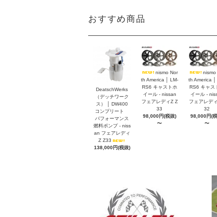
おすすめ商品
nismo Nor
nismo
th America │ LM-
th America │
RS6 キャストホ
RS6 キャス
DeatschWerks
イール - nissan
イール - nis
（デッチワーク
フェアレディZ Z
フェアレディZ
ス） │ DW400
33
32
コンプリート
98,000円(税抜)
98,000円(
パフォーマンス
〜
〜
燃料ポンプ - niss
an フェアレディ
Z Z33
138,000円(税抜)