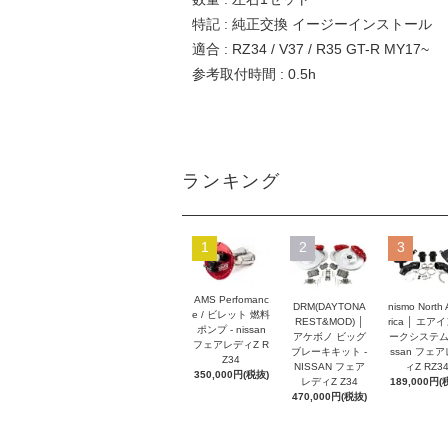
特記 : 純正交換 イージーインストール
適合 : RZ34 / V37 / R35 GT-R MY17~
参考取付時間 : 0.5h
ランキング
1
2
3
AMS Perfomanc
DRM(DAYTONA
nismo North
e / ビレット 燃料
REST&MOD) │
rica │ エア
ポンプ - nissan
アケボノ ビッグ
ークシステム -
フェアレディZ R
ブレーキキット -
ssan フェ
Z34
NISSAN フェア
ィZ RZ3
350,000円(税抜)
レディZ Z34
189,000円(
470,000円(税抜)