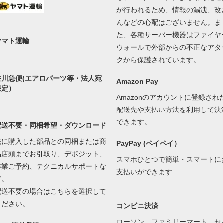
が行われるため、情報の漏洩、改
んなどの心配はございません。ま
た、各種サーバー機器はファイヤ
ヤマト運輸
ウォールで外部からの不正なアタ
クから保護されています。
佐川急便(エアロパーツ等・法人宛
Amazon Pay
限定）
Amazonのアカウントに登録され
配送先や支払い方法を利用して決
できます。
配送不要・同梱希望・ダウンロード
先に購入した部品との同梱または商
PayPay (ペイペイ）
品店頭までお引取り、デポジット、
スマホひとつで簡単・スマートに
作業ご予約、テクニカルサポートな
支払いができます
ど。
配送不要の場合はこちらを選択して
ください。
コンビニ決済
ローソン、ファミリーマート、セ