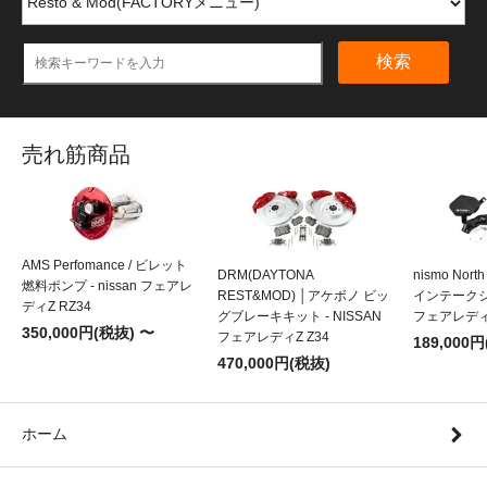
検索
売れ筋商品
AMS Perfomance / ビレット
DRM(DAYTONA
nismo Nort
燃料ポンプ - nissan フェアレ
REST&MOD) │アケボノ ビッ
インテークシス
ディZ RZ34
グブレーキキット - NISSAN
フェアレディZ
350,000円(税抜) 〜
フェアレディZ Z34
189,000
470,000円(税抜)
ホーム