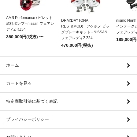
AMS Perfomance / ビレット
DRM(DAYTONA
nismo Nort
燃料ポンプ - nissan フェアレ
REST&MOD) │アケボノ ビッ
インテークシス
ディZ RZ34
グブレーキキット - NISSAN
フェアレディZ
350,000円(税抜) 〜
フェアレディZ Z34
189,000
470,000円(税抜)
ホーム
カートを見る
特定商取引法に基づく表記
プライバシーポリシー