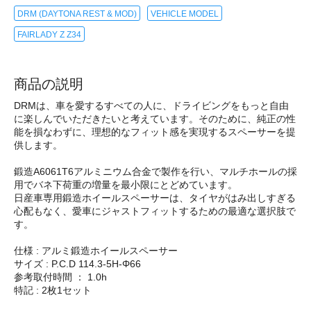
DRM (DAYTONA REST & MOD)
VEHICLE MODEL
FAIRLADY Z Z34
商品の説明
DRMは、車を愛するすべての人に、ドライビングをもっと自由
に楽しんでいただきたいと考えています。そのために、純正の性
能を損なわずに、理想的なフィット感を実現するスペーサーを提
供します。
鍛造A6061T6アルミニウム合金で製作を行い、マルチホールの採
用でバネ下荷重の増量を最小限にとどめています。
日産車専用鍛造ホイールスペーサーは、タイヤがはみ出しすぎる
心配もなく、愛車にジャストフィットするための最適な選択肢で
す。
仕様 : アルミ鍛造ホイールスペーサー
サイズ : P.C.D 114.3-5H-Φ66
参考取付時間 ： 1.0h
特記 : 2枚1セット