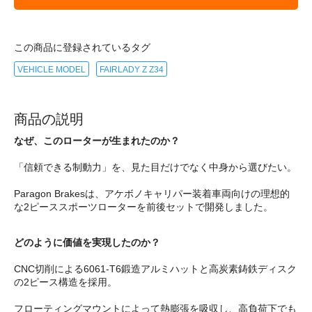
この商品に登録されているタグ
VEHICLE MODEL
FAIRLADY Z Z34
商品の説明
なぜ、このローターが生まれたのか？
「信頼できる制動力」を、見た目だけでなく中身から選びたい。
Paragon Brakesは、アケボノキャリパー装着車両向けの理想的
な2ピーススポーツローターを前後セットで開発しました。
どのように価値を実現したのか？
CNC切削による6061-T6鍛造アルミハットと高炭素鋳鉄ディスク
の2ピース構造を採用。
フローティングマウントによって熱膨張を吸収し、高負荷下でも