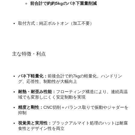
前合計で約約5kgのバネ下重量削減
取付方式：純正ボルトオン（加工不要）
主な特徴・利点
バネ下軽量化：
前後合計で約7kgの軽量化。ハンドリン
グ、応答性、制動性が大幅向上
耐熱・耐歪み性能：
フローティング構造により、連続高温
域でも変形しにくく安定制動を実現
精度と剛性：
CNC切削＋バランス取りで振動やジャダーを
抑制
視覚美と実用性：
ブラックアルマイト処理のハットは耐腐
食性とデザイン性を両立