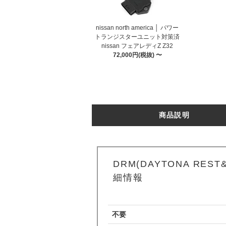
nissan north america │ パワー
トランジスターユニット対策済
nissan フェアレディZ Z32
72,000円(税抜) 〜
商品説明