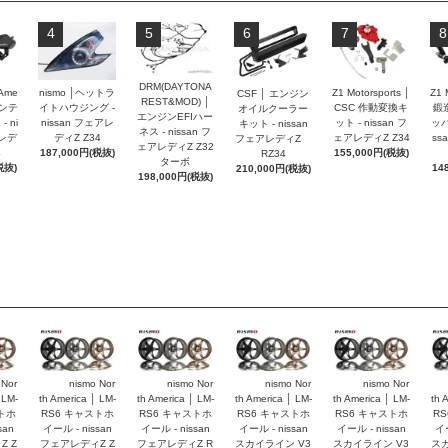
4
5
6
7
8
DRM(DAYTONA
 Ame
nismo │ヘットラ
Z1 Motorsports │
Z1 
CSF │ エンジン
REST&MOD) │
インテ
イトハウジング -
CSC 作動変換キ
鍛
オイルクーラー
エンジンEFIハー
 ni
nissan フェアレ
ット - nissan フ
ッパ
キット - nissan
ネス - nissan フ
アレデ
ディZ Z34
ェアレディZ Z34
ss
フェアレディZ
ェアレディZ Z32
4
187,000円(税抜)
155,000円(税抜)
RZ34
ターボ
税抜)
14
210,000円(税抜)
198,000円(税抜)
 Nor
nismo Nor
nismo Nor
nismo Nor
nismo Nor
 LM-
th America │ LM-
th America │ LM-
th America │ LM-
th America │ LM-
th 
トホ
RS6 キャストホ
RS6 キャストホ
RS6 キャストホ
RS6 キャストホ
R
san
イール - nissan
イール - nissan
イール - nissan
イール - nissan
イー
 Z
フェアレディZ Z
フェアレディZ R
スカイライン V3
スカイライン V3
スカ