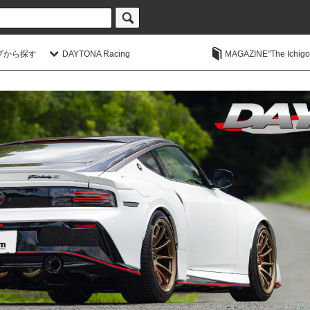
プから探す
DAYTONA Racing
MAGAZINE"The Ichigoic