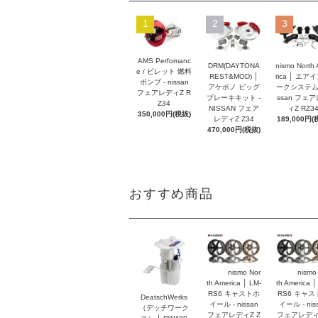
1
2
3
AMS Perfomanc
DRM(DAYTONA
nismo North
e / ビレット 燃料
REST&MOD) │
rica │ エア
ポンプ - nissan
アケボノ ビッグ
ークシステム -
フェアレディZ R
ブレーキキット -
ssan フェ
Z34
NISSAN フェア
ィZ RZ3
350,000円(税抜)
レディZ Z34
189,000円(
470,000円(税抜)
おすすめ商品
nismo Nor
nismo
th America │ LM-
th America │
RS6 キャストホ
RS6 キャス
DeatschWerks
イール - nissan
イール - nis
（デッチワーク
フェアレディZ Z
フェアレディZ