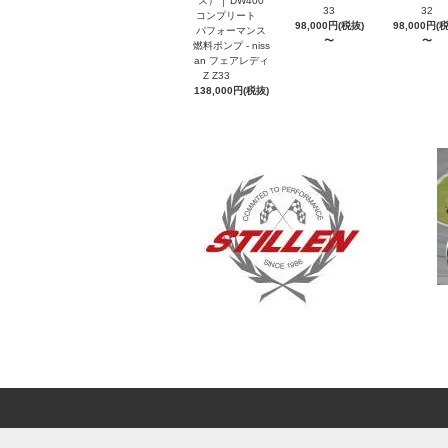
ス） │ DW400
33
32
コンプリート
98,000円(税抜)
98,000円(
パフォーマンス
〜
〜
燃料ポンプ - niss
an フェアレディ
Z Z33
138,000円(税抜)