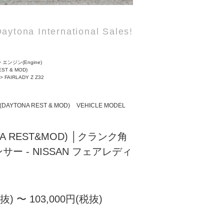
aytona International Sales!
>
エンジン(Engine)
EST & MOD)
>
FAIRLADY Z Z32
(DAYTONA REST & MOD)
VEHICLE MODEL
NA REST&MOD) │クランク角
ー - NISSAN フェアレディ
税抜) 〜 103,000円(税抜)