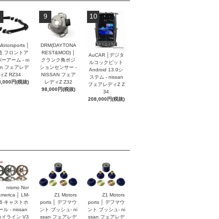
9
10
Motorsports │
DRM(DAYTONA
造 フロントア
REST&MOD) │
AuCAR │デジタ
ーアーム - ni
クランク角ポジ
ルコックピット
an フェアレデ
ションセンサー -
Android 13.0シ
ィZ RZ34
NISSAN フェア
ステム - nissan
8,000円(税抜)
レディZ Z32
フェアレディZ Z
98,000円(税抜)
34
208,000円(税抜)
nismo Nor
America │ LM-
Z1 Motors
Z1 Motors
S6 キャストホ
ports │ デフマウ
ports │ デフマウ
ル - nissan
ント ブッシュ- ni
ント ブッシュ- ni
イライン V3
ssan フェアレデ
ssan フェアレデ