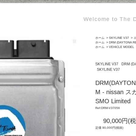
Welcome to The D
ホーム
>
SKYLINE V37
>
エ
ホーム
>
DRM (DAYTONA R
ホーム
>
VEHICLE MODEL
SKYLINE V37
DRM (D
SKYLINE V37
DRM(DAYTON
M - nissan 
SMO Limited
Ref:DRM-V37056
90,000円(
定価 90,000円(税抜)