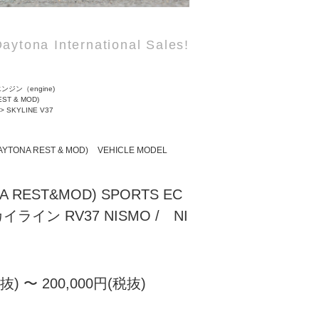
aytona International Sales!
ンジン（engine)
EST & MOD)
>
SKYLINE V37
AYTONA REST & MOD)
VEHICLE MODEL
A REST&MOD) SPORTS EC
スカイライン RV37 NISMO / NI
税抜) 〜 200,000円(税抜)