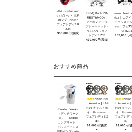
AMS Perfomanc
DRM(DAYTONA
nismo North
e / ビレット 燃料
REST&MOD) │
rica │ エア
ポンプ - nissan
アケボノ ビッグ
ークシステム -
フェアレディZ R
ブレーキキット -
ssan フェ
Z34
NISSAN フェア
ィZ RZ3
350,000円(税抜)
レディZ Z34
189,000円(
470,000円(税抜)
おすすめ商品
nismo Nor
nismo
th America │ LM-
th America │
RS6 キャストホ
RS6 キャス
DeatschWerks
イール - nissan
イール - nis
（デッチワーク
フェアレディZ Z
フェアレディZ
ス） │ DW400
33
32
コンプリート
98,000円(税抜)
98,000円(
パフォーマンス
〜
〜
燃料ポンプ - niss