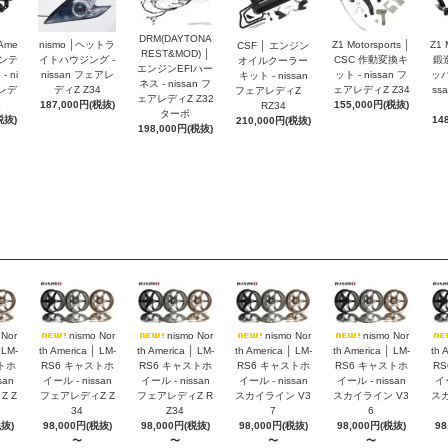
DRM(DAYTONA
 Ame
nismo │ヘットラ
Z1 Motorsports │
Z1 
CSF │ エンジン
REST&MOD) │
インテ
イトハウジング -
CSC 作動変換キ
鍛
オイルクーラー
エンジンEFIハー
 ni
nissan フェアレ
ット - nissan フ
ッパ
キット - nissan
ネス - nissan フ
アレデ
ディZ Z34
ェアレディZ Z34
ss
フェアレディZ
ェアレディZ Z32
4
187,000円(税抜)
155,000円(税抜)
RZ34
ターボ
税抜)
14
210,000円(税抜)
198,000円(税抜)
 Nor
nismo Nor
nismo Nor
nismo Nor
nismo Nor
 LM-
th America │ LM-
th America │ LM-
th America │ LM-
th America │ LM-
th 
トホ
RS6 キャストホ
RS6 キャストホ
RS6 キャストホ
RS6 キャストホ
R
san
イール - nissan
イール - nissan
イール - nissan
イール - nissan
イー
 Z
フェアレディZ Z
フェアレディZ R
スカイライン V3
スカイライン V3
スカ
34
Z34
7
6
税抜)
98,000円(税抜)
98,000円(税抜)
98,000円(税抜)
98,000円(税抜)
98
〜
〜
〜
〜