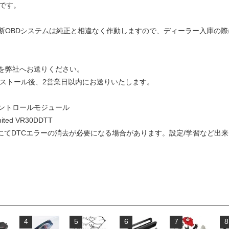
です。
断OBDシステムは純正と相違なく作動しますので、ディーラー入庫の
を弊社へお送りください。
ンストール後、2営業日以内にお送りいたします。
ントロールモジュール
ited VR30DDTT
ルにてDTCエラーの消去が必要になる場合があります。設定/学習など出
4
5
6
7
8