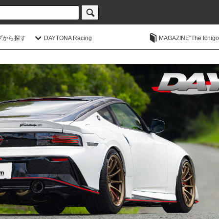
プから探す
DAYTONA Racing
MAGAZINE"The Ichigoic