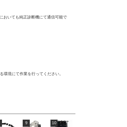
際においても純正診断機にて通信可能で
来る環境にて作業を行ってください。
9
10