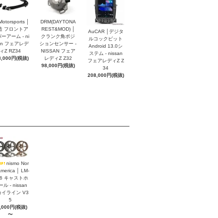
Motorsports │
DRM(DAYTONA
造 フロントア
REST&MOD) │
AuCAR │デジタ
ーアーム - ni
クランク角ポジ
ルコックピット
an フェアレデ
ションセンサー -
Android 13.0シ
ィZ RZ34
NISSAN フェア
ステム - nissan
8,000円(税抜)
レディZ Z32
フェアレディZ Z
98,000円(税抜)
34
208,000円(税抜)
nismo Nor
America │ LM-
S6 キャストホ
ル - nissan
イライン V3
5
,000円(税抜)
〜