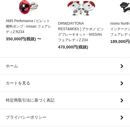
AMS Perfomance / ビレット
DRM(DAYTONA
nismo Nort
燃料ポンプ - nissan フェアレ
REST&MOD) │アケボノ ビッ
インテークシス
ディZ RZ34
グブレーキキット - NISSAN
フェアレディZ
350,000円(税抜) 〜
フェアレディZ Z34
189,000
470,000円(税抜)
ホーム
カートを見る
特定商取引法に基づく表記
プライバシーポリシー