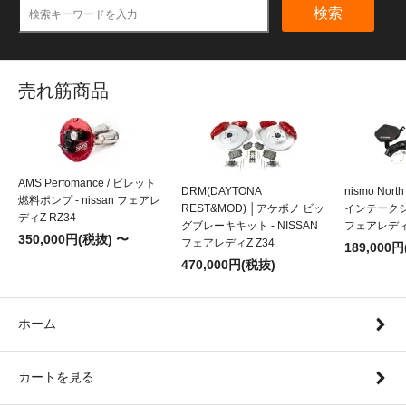
検索
売れ筋商品
AMS Perfomance / ビレット
DRM(DAYTONA
nismo Nort
燃料ポンプ - nissan フェアレ
REST&MOD) │アケボノ ビッ
インテークシス
ディZ RZ34
グブレーキキット - NISSAN
フェアレディZ
350,000円(税抜) 〜
フェアレディZ Z34
189,000
470,000円(税抜)
ホーム
カートを見る