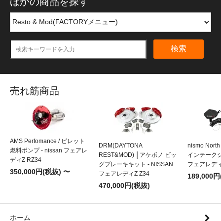
ほかの商品を探す
検索
売れ筋商品
AMS Perfomance / ビレット
DRM(DAYTONA
nismo Nort
燃料ポンプ - nissan フェアレ
REST&MOD) │アケボノ ビッ
インテークシス
ディZ RZ34
グブレーキキット - NISSAN
フェアレディZ
350,000円(税抜) 〜
フェアレディZ Z34
189,000
470,000円(税抜)
ホーム