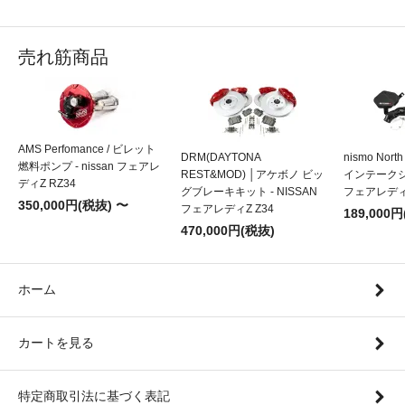
売れ筋商品
AMS Perfomance / ビレット
DRM(DAYTONA
nismo Nort
燃料ポンプ - nissan フェアレ
REST&MOD) │アケボノ ビッ
インテークシス
ディZ RZ34
グブレーキキット - NISSAN
フェアレディZ
350,000円(税抜) 〜
フェアレディZ Z34
189,000
470,000円(税抜)
ホーム
カートを見る
特定商取引法に基づく表記