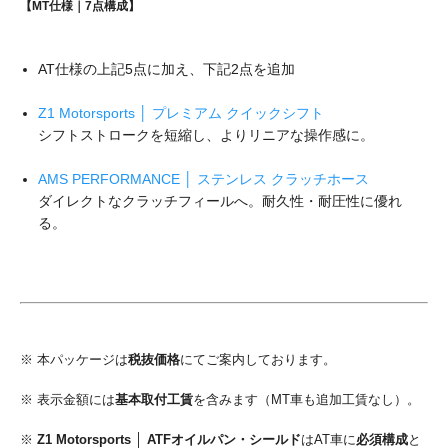
【MT仕様｜7点構成】
AT仕様の上記5点に加え、下記2点を追加
Z1 Motorsports │ プレミアム クイックシフト
シフトストロークを短縮し、よりリニアな操作感に。
AMS PERFORMANCE │ ステンレス クラッチホース
ダイレクトなクラッチフィールへ。耐久性・耐圧性に優れ
る。
※ 本パッケージは
税抜価格
にてご案内しております。
※ 表示金額には
基本取付工賃
を含みます（MT車も追加工賃なし）。
※
Z1 Motorsports │ ATFオイルパン・シールド
はAT車に
必須構成
と