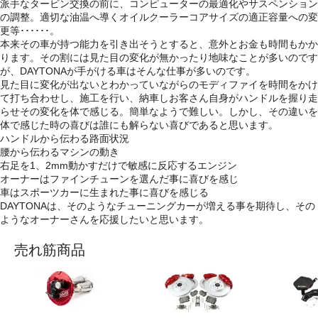
派手なタービン交換の前に、コンピューターの最適化やサスペンション
の調整。適切な油温へ導くオイルクーラーコアサイズの適正容量への変
更等･･････。
本来その車が持つ能力を引き出そうとすると、意外とお金も時間もかか
ります。その割には見た目の変化が無かったり地味なことが多いのです
が、DAYTONAが手がける車はそんな仕事が多いのです。
見た目に変化が出ないとわかっていながらのモディファイを時間をかけ
て打ち合わせし、施工を行い、納車しお客さん自身がハンドルを握り走
らせその変化を体で感じる。簡単なようで難しい。しかし、その違いを
体で感じた時の喜びは誰にも解らない喜びであると思います。
ハンドルから伝わる路面状況
腰から伝わるマシンの動き
右足を1、2mm動かすだけで敏感に反応するエンジン
オーナーはファインチューンを選んだ事に喜びを感じ
車はスポーツカーに生まれた事に喜びを感じる
DAYTONAは、そのようなチューニングカーが増える事を期待し、その
ようなオーナーさんを応援したいと思います。
売れ筋商品