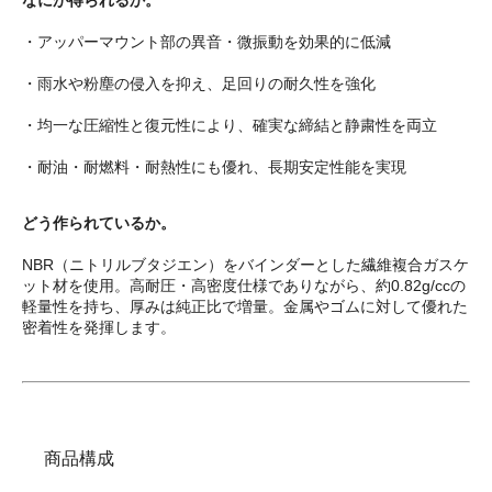
・アッパーマウント部の異音・微振動を効果的に低減
・雨水や粉塵の侵入を抑え、足回りの耐久性を強化
・均一な圧縮性と復元性により、確実な締結と静粛性を両立
・耐油・耐燃料・耐熱性にも優れ、長期安定性能を実現
どう作られているか。
NBR（ニトリルブタジエン）をバインダーとした繊維複合ガスケ
ット材を使用。高耐圧・高密度仕様でありながら、約0.82g/ccの
軽量性を持ち、厚みは純正比で増量。金属やゴムに対して優れた
密着性を発揮します。
商品構成