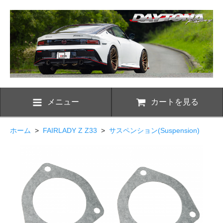
メニュー
カートを見る
ホーム
>
FAIRLADY Z Z33
>
サスペンション(Suspension)