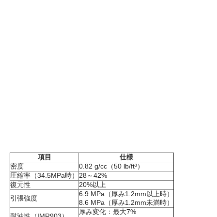
項目
仕様
密度
0.82 g/cc（50 lb/ft³）
圧縮率（34.5MPa時）
28～42%
復元性
20%以上
6.9 MPa（厚み1.2mm以上時）
引張強度
8.6 MPa（厚み1.2mm未満時）
厚み変化：最大7%
耐油性（IMR903）