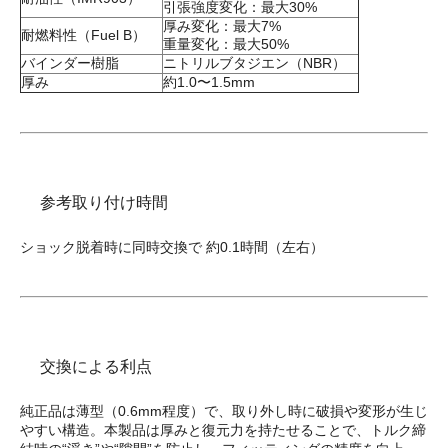
引張強度変化：最大30%
厚み変化：最大7%
耐燃料性（Fuel B）
重量変化：最大50%
バインダー樹脂
ニトリルブタジエン（NBR）
厚み
約1.0〜1.5mm
参考取り付け時間
ショック脱着時に同時交換で 約0.1時間（左右）
交換による利点
純正品は薄型（0.6mm程度）で、取り外し時に破損や変形が生じ
やすい構造。本製品は厚みと復元力を持たせることで、トルク締