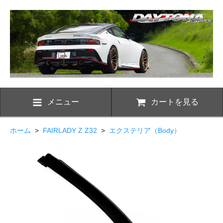
メニュー
カートを見る
ホーム
>
FAIRLADY Z Z32
>
エクステリア（Body）