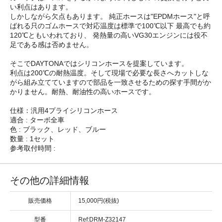
い利点はあります。
しかしながら欠点もあります。 純正ホースは"EPDMホース"と呼
ばれる只のゴムホースで対応温度は標準で100℃以下 最高でも約
120℃ともいわれており、 発熱量の高いVG30エンジンには役不
足である感は否めません。
そこでDAYTONAではシリコンホースを提案しています。
利点は200℃の耐熱温度。そして現場で必要な長さへカットしな
がら組み立てていますので部品を一致させるための探す手間がか
かりません。耐熱、耐油性の高いホースです。
仕様：汎用4プライシリコンホース
適合 : ターボ全車
色 : ブラック、レッド、ブルー
数量 : 1セット
参考取付時間 :
その他の詳細情報
販売価格
15,000円(税抜)
型番
Ref:DRM-Z32147