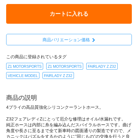
カートに入れる
商品バリエーション価格
この商品に登録されているタグ
Z1 MOTORSPORTS
Z1 MOTORSPORTS
FAIRLADY Z Z32
VEHICLE MODEL
FAIRLADY Z Z32
商品の説明
4プライの高品質強化シリコンクーラントホース。
Z32フェアレディZにとって厄介な修理はオイル/水漏れです。
純正ホースは内部に糸を編み込んだスパイラルホースです。曲げ
角度や長さに至るまで全て新車時の図面通りの製造ですので、メ
カニックはパズルをするかのように”同じもの”の交換を行うと良