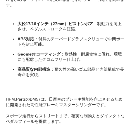
す。
大径17/16インチ（27mm）ピストンボア
：制動力を向上
させ、ペダルストロークを短縮。
ABS対応
：付属のテーパードグラブスクリューで中間ポー
トを封止可能。
Geomet®コーティング
：耐熱性・耐腐食性に優れ、環境
にも配慮したクロムフリー仕上げ。
高品質な内部構造
：耐久性の高いゴム部品と内部構成で長
寿命を実現。
HFM.PartsのBM57は、日産車のブレーキ性能を向上させるため
に開発された高性能ブレーキマスターシリンダーです。
スポーツ走行からストリートまで、確実な制動力とダイレクトな
ペダルフィールを提供します。