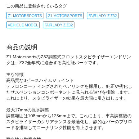
この商品に登録されているタグ
Z1 MOTORSPORTS
Z1 MOTORSPORTS
FAIRLADY Z Z32
VEHICLE MODEL
FAIRLADY Z Z32
商品の説明
Z1 MotorsportsのZ32調整式フロントスタビライザーエンドリン
クは、Z32全年式に適合する高性能パーツです。
主な特徴
高品質な3ピースハイムジョイント
テフロンコーティングされたベアリングを採用し、純正や劣化し
たサスペンションコンポーネントに見られる遊びを排除します。
これにより、スタビライザーの効果を最大限に引き出します。
最大17mmの長さ調整
調整範囲は108mmから125mmまで。これにより、車高調整後の
スタビライザーのクリアランスを最適化し、静的なバーのプリロ
ードを排除してコーナリング性能を向上させます。