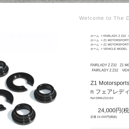
Welcome to The D
ホーム
>
FAIRLADY Z Z32
ホーム
>
Z1 MOTORSPORT
ホーム
>
Z1 MOTORSPORT
ホーム
>
VEHICLE MODEL
FAIRLADY Z Z32
Z1 M
FAIRLADY Z Z32
VEH
Z1 Motorspo
n フェアレディZ
Ref:DRM-Z32163
24,000円(
定価 24,000円(税抜)