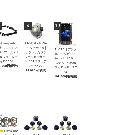
9
10
Motorsports │
DRM(DAYTONA
造 フロントア
REST&MOD) │
AuCAR │デジタ
ーアーム - ni
クランク角ポジ
ルコックピット
an フェアレデ
ションセンサー -
Android 13.0シ
ィZ RZ34
NISSAN フェア
ステム - nissan
8,000円(税抜)
レディZ Z32
フェアレディZ Z
98,000円(税抜)
34
208,000円(税抜)
nismo Nor