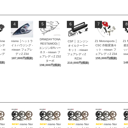
4
5
6
7
8
DRM(DAYTONA
 Ame
nismo │ヘットラ
Z1 Motorsports │
Z1 
CSF │ エンジン
REST&MOD) │
インテ
イトハウジング -
CSC 作動変換キ
鍛
オイルクーラー
エンジンEFIハー
 ni
nissan フェアレ
ット - nissan フ
ッパ
キット - nissan
ネス - nissan フ
アレデ
ディZ Z34
ェアレディZ Z34
ss
フェアレディZ
ェアレディZ Z32
4
187,000円(税抜)
155,000円(税抜)
RZ34
ターボ
税抜)
14
210,000円(税抜)
198,000円(税抜)
 Nor
nismo Nor
nismo Nor
nismo Nor
nismo Nor