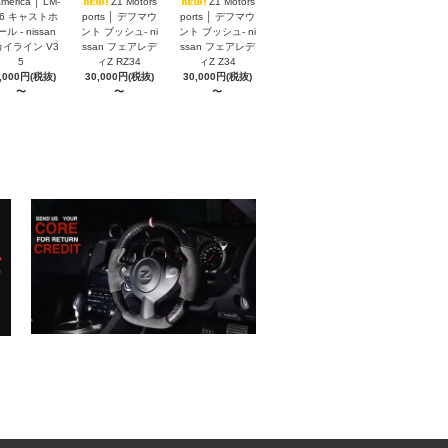
America │ LM-
Z1 Motors
Z1 Motors
S6 キャストホ
ports │ デフマウ
ports │ デフマウ
ル - nissan
ント ブッシュ- ni
ント ブッシュ- ni
イライン V3
ssan フェアレデ
ssan フェアレデ
5
ィZ RZ34
ィZ Z34
,000円(税抜)
30,000円(税抜)
30,000円(税抜)
〜
〜
〜