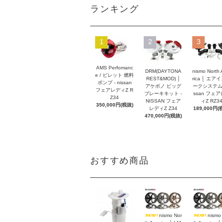
ランキング
1
2
3
AMS Perfomanc
DRM(DAYTONA
nismo North
e / ビレット 燃料
REST&MOD) │
rica │ エア
ポンプ - nissan
アケボノ ビッグ
ークシステム -
フェアレディZ R
ブレーキキット -
ssan フェ
Z34
NISSAN フェア
ィZ RZ3
350,000円(税抜)
レディZ Z34
189,000円(
470,000円(税抜)
おすすめ商品
nismo Nor
nismo