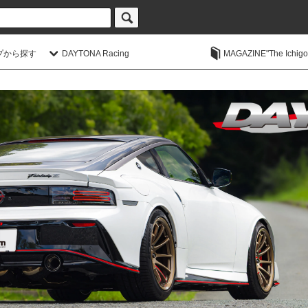
プから探す
DAYTONA Racing
MAGAZINE"The Ichigoic