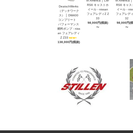
th America │ LM-
th America │
RS6 キャストホ
RS6 キャス
DeatschWerks
イール - nissan
イール - nis
（デッチワーク
フェアレディZ Z
フェアレディZ
ス） │ DW400
33
32
コンプリート
98,000円(税抜)
98,000円(
パフォーマンス
〜
〜
燃料ポンプ - niss
an フェアレディ
Z Z33
138,000円(税抜)