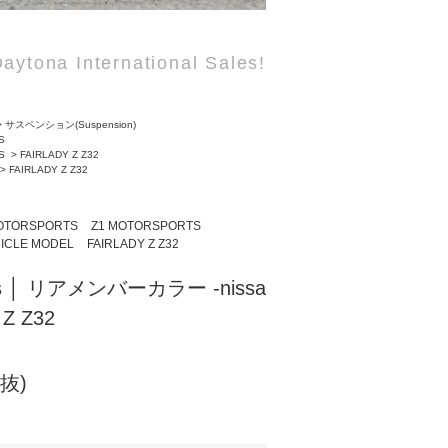
aytona International Sales!
>
サスペンション(Suspension)
S
S
>
FAIRLADY Z Z32
>
FAIRLADY Z Z32
OTORSPORTS
Z1 MOTORSPORTS
ICLE MODEL
FAIRLADY Z Z32
rts │ リアメンバーカラー -nissa
 Z32
税抜)