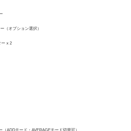
ー
ンサー（オプション選択）
 x 2
（ADDモード・AVERAGEモード切替可）