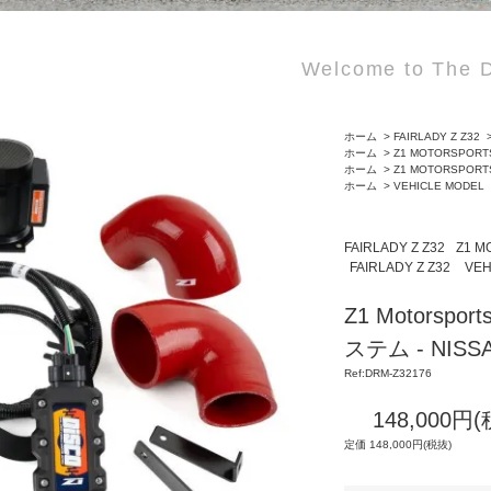
Welcome to The D
ホーム
>
FAIRLADY Z Z32
ホーム
>
Z1 MOTORSPORT
ホーム
>
Z1 MOTORSPORT
ホーム
>
VEHICLE MODEL
FAIRLADY Z Z32
Z1 M
FAIRLADY Z Z32
VEH
Z1 Motors
ステム - NIS
Ref:DRM-Z32176
148,000円(
定価 148,000円(税抜)