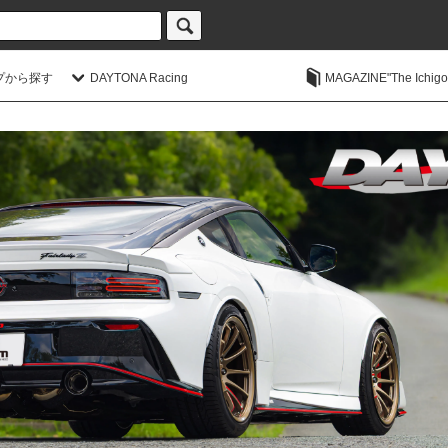
プから探す
DAYTONA Racing
MAGAZINE"The Ichigoic