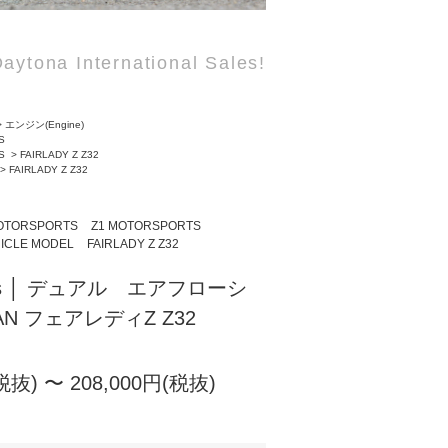
aytona International Sales!
>
エンジン(Engine)
S
S
>
FAIRLADY Z Z32
>
FAIRLADY Z Z32
OTORSPORTS
Z1 MOTORSPORTS
ICLE MODEL
FAIRLADY Z Z32
ports │ デュアル エアフローシ
SAN フェアレディZ Z32
税抜) 〜 208,000円(税抜)