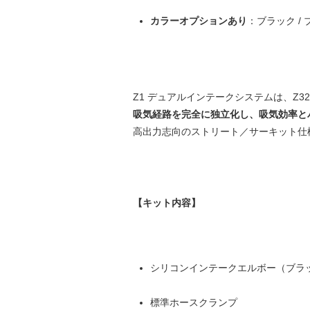
カラーオプションあり
：ブラック /
Z1 デュアルインテークシステムは、Z
吸気経路を完全に独立化し、吸気効率と
高出力志向のストリート／サーキット仕
【キット内容】
シリコンインテークエルボー（ブラック
標準ホースクランプ