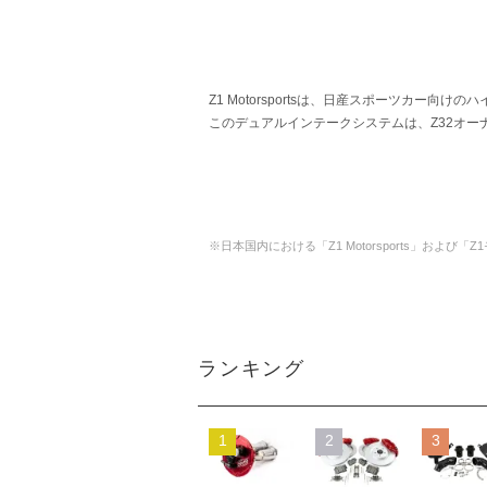
Z1 Motorsportsは、日産スポーツカー
このデュアルインテークシステムは、Z32オ
※日本国内における「Z1 Motorsports」および「
ランキング
1
2
3