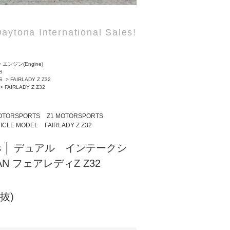
aytona International Sales!
>
エンジン(Engine)
S
S
>
FAIRLADY Z Z32
>
FAIRLADY Z Z32
OTORSPORTS
Z1 MOTORSPORTS
ICLE MODEL
FAIRLADY Z Z32
ports │ デュアル インテークシ
SAN フェアレディZ Z32
税抜)