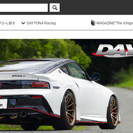
プから探す
DAYTONA Racing
MAGAZINE"The Ichigoic