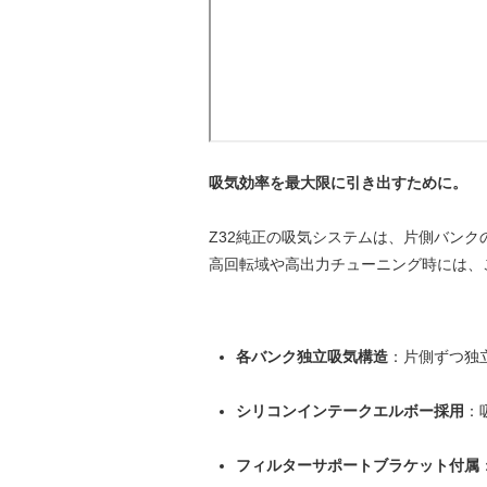
吸気効率を最大限に引き出すために。
Z32純正の吸気システムは、片側バン
高回転域や高出力チューニング時には、
各バンク独立吸気構造
：片側ずつ独
シリコンインテークエルボー採用
：
フィルターサポートブラケット付属