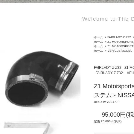
Welcome to The D
ホーム
>
FAIRLADY Z Z32
ホーム
>
Z1 MOTORSPORT
ホーム
>
Z1 MOTORSPORT
ホーム
>
VEHICLE MODEL
FAIRLADY Z Z32
Z1 M
FAIRLADY Z Z32
VEH
Z1 Motors
ステム - NIS
Ref:DRM-Z32177
95,000円(
定価 95,000円(税抜)