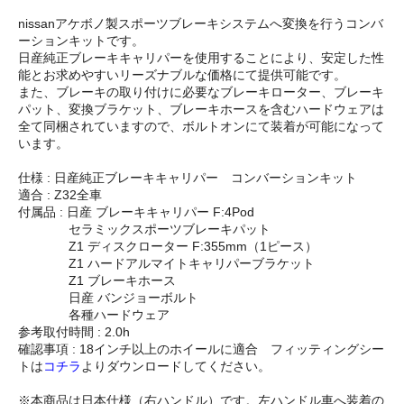
nissanアケボノ製スポーツブレーキシステムへ変換を行うコンバ
ーションキットです。
日産純正ブレーキキャリパーを使用することにより、安定した性
能とお求めやすいリーズナブルな価格にて提供可能です。
また、ブレーキの取り付けに必要なブレーキローター、ブレーキ
パット、変換ブラケット、ブレーキホースを含むハードウェアは
全て同梱されていますので、ボルトオンにて装着が可能になって
います。
仕様 : 日産純正ブレーキキャリパー コンバーションキット
適合 : Z32全車
付属品 : 日産 ブレーキキャリパー F:4Pod
セラミックスポーツブレーキパット
Z1 ディスクローター F:355mm（1ピース）
Z1 ハードアルマイトキャリパーブラケット
Z1 ブレーキホース
日産 バンジョーボルト
各種ハードウェア
参考取付時間 : 2.0h
確認事項 : 18インチ以上のホイールに適合 フィッティングシー
トは
コチラ
よりダウンロードしてください。
※本商品は日本仕様（右ハンドル）です。左ハンドル車へ装着の