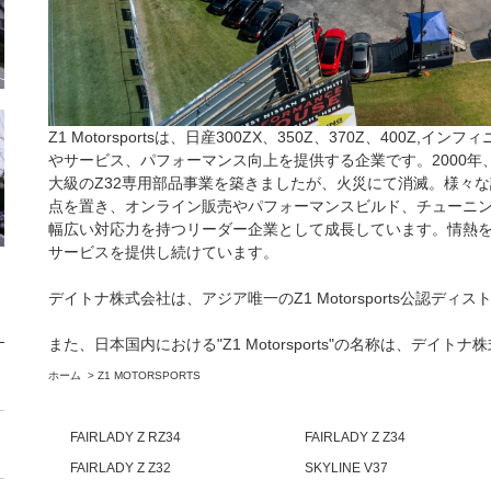
Z1 Motorsportsは、日産300ZX、350Z、370Z、400Z,イン
やサービス、パフォーマンス向上を提供する企業です。2000
大級のZ32専用部品事業を築きましたが、火災にて消滅。様々
点を置き、オンライン販売やパフォーマンスビルド、チューニン
幅広い対応力を持つリーダー企業として成長しています。情熱を
サービスを提供し続けています。
デイトナ株式会社は、アジア唯一のZ1 Motorsports公認デ
また、日本国内における"Z1 Motorsports"の名称は、デイ
ホーム
>
Z1 MOTORSPORTS
FAIRLADY Z RZ34
FAIRLADY Z Z34
FAIRLADY Z Z32
SKYLINE V37