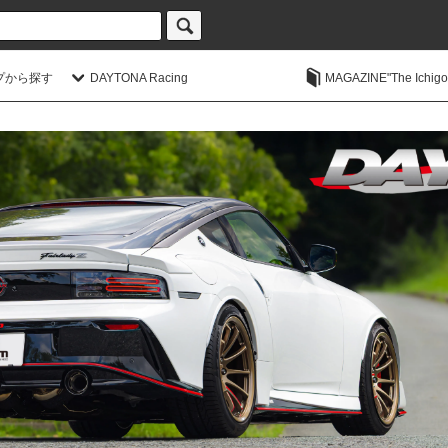
プから探す
DAYTONA Racing
MAGAZINE"The Ichigoic