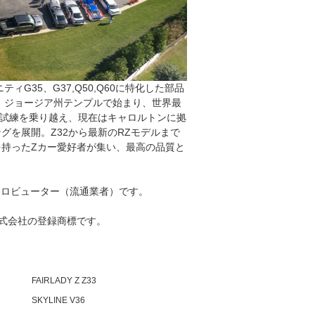
フィニティG35、G37,Q50,Q60に特化した部品
年、ジョージア州テンプルで始まり、世界最
な試練を乗り越え、現在はキャロルトンに拠
グを展開。Z32から最新のRZモデルまで
持ったZカー愛好者が集い、最高の品質と
ィストロビューター（流通業者）です。
トナ株式会社の登録商標です。
FAIRLADY Z Z33
SKYLINE V36