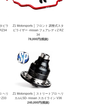
式スタビラ
Z1 Motorsports │ フロント 調整式スタ
RZ34
ビライザー -nissan フェアレディZ RZ
34
78,000円(税抜)
プロ ヘリ
Z1 Motorsports │ ストリートプロ ヘリ
ィZ33
カルLSD- nissan スカイライン V36
240,000円(税抜)