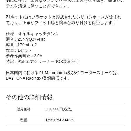
的に動作し、余分なクランクケースの圧力を取り除き、吸気シス
テムを清潔に保つことができます。
Z1キットにはブラケットと形成されたシリコンホースが含まれ
ており、正確なフィット感と簡単な取り付けを保証します。
仕様：オイルキャッチタンク
適合 : Z34 VQ37VHR
容量 : 170mL x 2
数量 : 1セット
参考作業時間 : 2.0h
特記 : 純正エアクリーナーBOX装着不可
日本国内におけるZ1 Motorsports及びZ1モータースポーツは、
DAYTONA Racingの登録商標です。
その他の詳細情報
販売価格
110,000円(税抜)
型番
Ref:DRM-Z34239