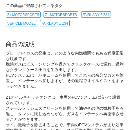
この商品に登録されているタグ
Z1 MOTORSPORTS
Z1 MOTORSPORTS
FAIRLADY Z Z34
VEHICLE MODEL
FAIRLADY Z Z34
商品の説明
ブローバイガスの発生は、どのような内燃機関でもある程度正常
な現象です。
燃焼ガスはピストンリングを過ぎてクランクケースに漏れ、過剰
なクランクケース圧力を生み出します。
PCVシステムは、バキュームを使用してこれらの余分なガスを除
去し、インテークへ戻しますが、その過程でオイルミストをキャ
ッチできません。
Z1オイルキャッチタンクは、車両のPCVシステムに沿って設置
されています。
スチールメッシュスクリーンを使用して油やその他の微粒子をろ
過し、タンクに閉じ込めながら、ガスをインテークへ再循環させ
ることができます。
オイル微粒子を除去することで、車両のPCVシステムがより効率