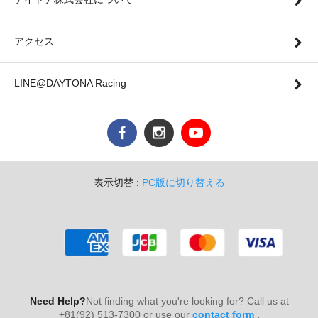
アクセス
LINE@DAYTONA Racing
表示切替 :
PC版に切り替える
Need Help?
Not finding what you're looking for? Call us at
+81(92) 513-7300 or use our
contact form
.