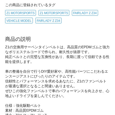
この商品に登録されているタグ
Z1 MOTORSPORTS
Z1 MOTORSPORTS
FAIRLADY Z Z34
VEHICLE MODEL
FAIRLADY Z Z34
商品の説明
Z1の交換用サーペンタインベルトは、高品質のEPDMゴムと強力
なポリエステルコードで作られ、耐久性が抜群です。
純正ベルトとの完璧な互換性があり、長期に渡って信頼できる性
能を提供します。
車の整備を自分で行うDIY愛好家や、高性能パーツにこだわるエ
ンスージアストにぴったりのアイテムです。
信頼性とパフォーマンスを求めるあなたに、Z1のファンベルト
が最適な選択となること間違いありません。
ぜひこの強化ファンベルトで車のパフォーマンスを向上させ、心
地よいドライブを楽しんでください。
仕様：強化駆動ベルト
素材 : 高品質EPDMゴム