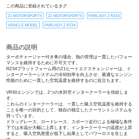
この商品に登録されているタグ
Z1 MOTORSPORTS
Z1 MOTORSPORTS
FAIRLADY Z RZ34
VEHICLE MODEL
FAIRLADY Z RZ34
商品の説明
ターボチャージャー付き車の場合、熱の管理は一貫したパフォー
マンスを維持するために不可欠です。
RZ34プラットフォーム用のZ1ヒートエクスチェンジャーは、イ
ンタークーラーシステムの冷却効率を向上させ、最適なエンジン
性能のために一貫した空気温度を維持するのに役立ちます。
VR30エンジンでは、2つの水対空インタークーラーを供給しま
す。
これらのインタークーラーは、一貫した吸入空気温度を維持する
ことを唯一の目的として、独自の独立したクーラントシステムを
持っています。
ドラッグレース、ロードレース、スポーツ走行による極端な条件
下では水温が大幅に上昇します。インタークーラーの温度が上昇
すると、吸入空気密度が低下し結果としてパワーロスを生じま