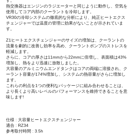
す。
熱交換器はエンジンのラジエーターと同じように動作し、空気を
使用してコア内部のクーラントを冷却します。
VR30の冷却システムの徹底的な分析により、純正ヒートエクス
チェンジャーでは温度の管理に効果がないことが示されていま
す。
Z1ヒートエクスチェンジャーのサイズの増加は、クーラントの
流量を劇的に改善し効率を高め、クーラントポンプのストレスを
軽減します。
さらに、コアの厚さは11mmから22mmに倍増し、表面積は43%
増加し、熱をより迅速に放散しました。
大容量のアルミニウムエンドタンクはコアの両端に溶接され、ク
ーラント容量が174%増加し、システムの熱容量がさらに増加し
ます。
これらの利点を1つの便利なパッケージに組み合わせることは、
より長くより高いレベルのパフォーマンスを維持できることを意
味します!
仕様 : 大容量ヒートエクスチェンジャー
適合 : RZ34
参考取付時間 : 3.5h