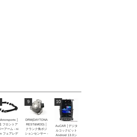
9
10
Motorsports │
DRM(DAYTONA
造 フロントア
REST&MOD) │
AuCAR │デジタ
ーアーム - ni
クランク角ポジ
ルコックピット
an フェアレデ
ションセンサー -
Android 13.0シ