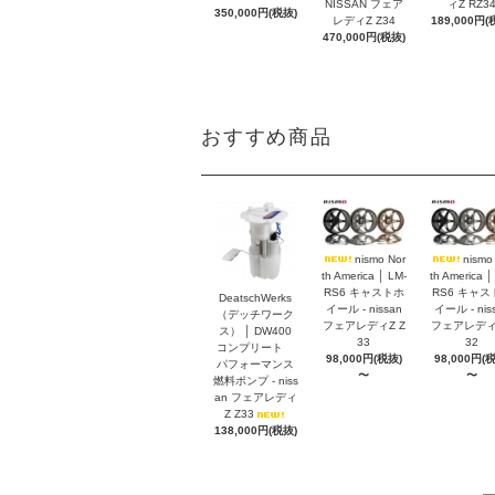
NISSAN フェア
ィZ RZ3
350,000円(税抜)
レディZ Z34
189,000円(
470,000円(税抜)
おすすめ商品
nismo Nor
nismo
th America │ LM-
th America │
RS6 キャストホ
RS6 キャス
DeatschWerks
イール - nissan
イール - nis
（デッチワーク
フェアレディZ Z
フェアレディZ
ス） │ DW400
33
32
コンプリート
98,000円(税抜)
98,000円(
パフォーマンス
〜
〜
燃料ポンプ - niss
an フェアレディ
Z Z33
138,000円(税抜)