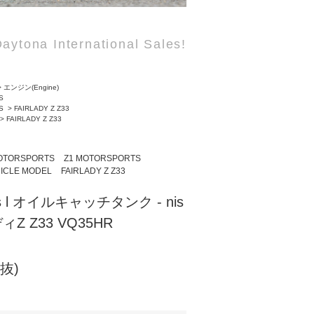
aytona International Sales!
>
エンジン(Engine)
S
S
>
FAIRLADY Z Z33
>
FAIRLADY Z Z33
OTORSPORTS
Z1 MOTORSPORTS
ICLE MODEL
FAIRLADY Z Z33
rts l オイルキャッチタンク - nis
ィZ Z33 VQ35HR
税抜)