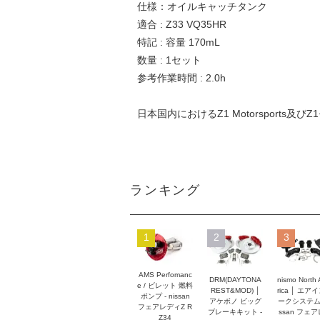
仕様：オイルキャッチタンク
適合 : Z33 VQ35HR
特記 : 容量 170mL
数量 : 1セット
参考作業時間 : 2.0h
日本国内におけるZ1 Motorsports及び
ランキング
1
2
3
AMS Perfomanc
DRM(DAYTONA
nismo North
e / ビレット 燃料
REST&MOD) │
rica │ エア
ポンプ - nissan
アケボノ ビッグ
ークシステム -
フェアレディZ R
ブレーキキット -
ssan フェ
Z34