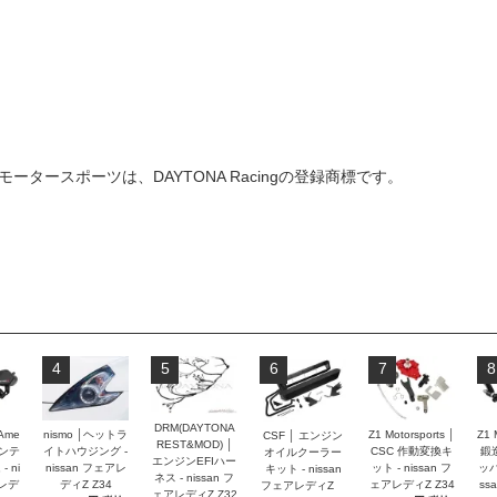
Z1モータースポーツは、DAYTONA Racingの登録商標です。
4
5
6
7
8
DRM(DAYTONA
 Ame
nismo │ヘットラ
Z1 Motorsports │
Z1 
CSF │ エンジン
REST&MOD) │
インテ
イトハウジング -
CSC 作動変換キ
鍛
オイルクーラー
エンジンEFIハー
 ni
nissan フェアレ
ット - nissan フ
ッパ
キット - nissan
ネス - nissan フ
アレデ
ディZ Z34
ェアレディZ Z34
ss
フェアレディZ
ェアレディZ Z32