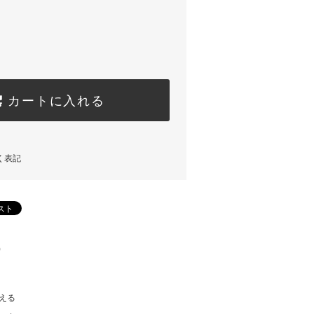
カートに入れる
く表記
)
える