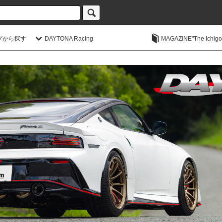
プから探す
DAYTONA Racing
MAGAZINE"The Ichigoic