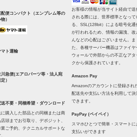
お客様の情報が当サイト経由で送
宅配便コンパクト（エンブレム等の
される際には、世界標準となって
小物）
る、SSL(128bit）による暗号化通
が行われるため、情報の漏洩、改
んなどの心配はございません。ま
た、各種サーバー機器はファイヤ
ヤマト運輸
ウォールで外部からの不正なアタ
クから保護されています。
佐川急便(エアロパーツ等・法人宛
Amazon Pay
限定）
Amazonのアカウントに登録され
配送先や支払い方法を利用して決
できます。
配送不要・同梱希望・ダウンロード
先に購入した部品との同梱または商
PayPay (ペイペイ）
品店頭までお引取り、デポジット、
スマホひとつで簡単・スマートに
作業ご予約、テクニカルサポートな
支払いができます
ど。