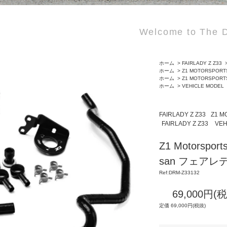
Welcome to The D
ホーム
>
FAIRLADY Z Z33
ホーム
>
Z1 MOTORSPORT
ホーム
>
Z1 MOTORSPORT
ホーム
>
VEHICLE MODEL
FAIRLADY Z Z33
Z1 M
FAIRLADY Z Z33
VEH
Z1 Motorspo
san フェアレデ
Ref:DRM-Z33132
69,000円(
定価 69,000円(税抜)