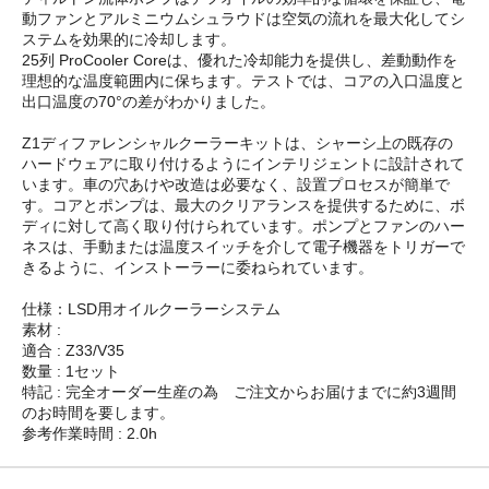
動ファンとアルミニウムシュラウドは空気の流れを最大化してシ
ステムを効果的に冷却します。
25列 ProCooler Coreは、優れた冷却能力を提供し、差動動作を
理想的な温度範囲内に保ちます。テストでは、コアの入口温度と
出口温度の70°の差がわかりました。
Z1ディファレンシャルクーラーキットは、シャーシ上の既存の
ハードウェアに取り付けるようにインテリジェントに設計されて
います。車の穴あけや改造は必要なく、設置プロセスが簡単で
す。コアとポンプは、最大のクリアランスを提供するために、ボ
ディに対して高く取り付けられています。ポンプとファンのハー
ネスは、手動または温度スイッチを介して電子機器をトリガーで
きるように、インストーラーに委ねられています。
仕様：LSD用オイルクーラーシステム
素材 :
適合 : Z33/V35
数量 : 1セット
特記 : 完全オーダー生産の為 ご注文からお届けまでに約3週間
のお時間を要します。
参考作業時間 : 2.0h