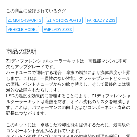
この商品に登録されているタグ
Z1 MOTORSPORTS
Z1 MOTORSPORTS
FAIRLADY Z Z33
VEHICLE MODEL
FAIRLADY Z Z33
商品の説明
Z1ディファレンシャルクーラーキットは、高性能マシンに不可
欠なアップグレードです。
ハードユースで運転する場合、摩擦の増加により流体温度が上昇
します。これは、一貫性のない性能、クラッチプレートとシール
の摩耗、ベントチューブからの吹き替えし、そして最終的には壊
滅的な故障をもたらします。
LSDの温度を効果的に管理することにより、Z1ディファレンシャ
ルクーラーキットは過熱を防ぎ、オイル劣化のリスクを軽減しま
す。これは、パフォーマンスの向上およびコンポーネント寿命の
延長につながります。
このキットには、卓越した冷却性能を提供するために、最高級の
コンポーネントが組み込まれています。
ティルトン流体ポンプはデフオイルの効率的な循環を保証し、電