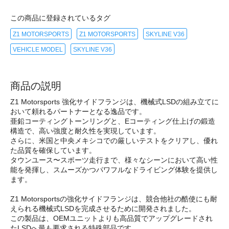
この商品に登録されているタグ
Z1 MOTORSPORTS
Z1 MOTORSPORTS
SKYLINE V36
VEHICLE MODEL
SKYLINE V36
商品の説明
Z1 Motorsports 強化サイドフランジは、機械式LSDの組み立てに
おいて頼れるパートナーとなる逸品です。
亜鉛コーティングトーンリングと、Eコーティング仕上げの鍛造
構造で、高い強度と耐久性を実現しています。
さらに、米国と中央メキシコでの厳しいテストをクリアし、優れ
た品質を確保しています。
タウンユース〜スポーツ走行まで、様々なシーンにおいて高い性
能を発揮し、スムーズかつパワフルなドライビング体験を提供し
ます。
Z1 Motorsportsの強化サイドフランジは、競合他社の酷使にも耐
えられる機械式LSDを完成させるために開発されました。
この製品は、OEMユニットよりも高品質でアップグレードされ
たLSDへ最も要求される特殊部品です。