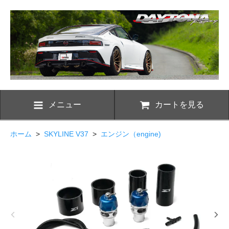
メニュー
カートを見る
ホーム
>
SKYLINE V37
>
エンジン（engine)